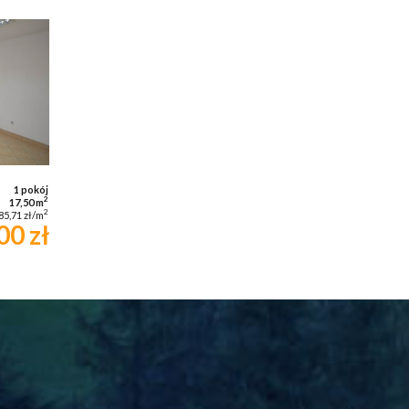
1 pokój
2
17,50 m
2
85,71 zł/m
00 zł