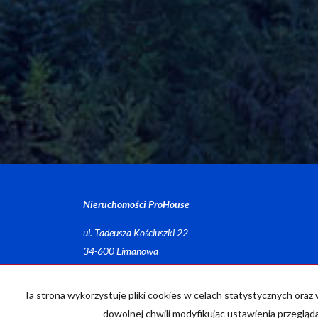
Nieruchomości ProHouse
ul. Tadeusza Kościuszki 22
34-600 Limanowa
Strona główna
Notatnik
Kup
Sprzedaj
Kalkulator 
Ta strona wykorzystuje pliki cookies w celach statystycznych or
dowolnej chwili modyfikując ustawienia przegląda