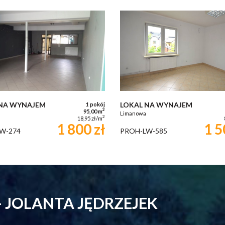
 NA WYNAJEM
LOKAL NA WYNAJEM
1 pokój
2
95,00 m
Limanowa
2
18,95 zł/m
1 800 zł
1 5
W-274
PROH-LW-585
 JOLANTA JĘDRZEJEK