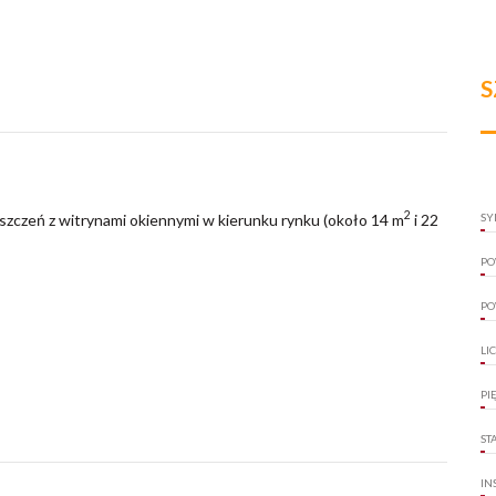
S
2
eszczeń z witrynami okiennymi w kierunku rynku (około 14 m
i 22
SY
PO
PO
LI
PI
ST
IN