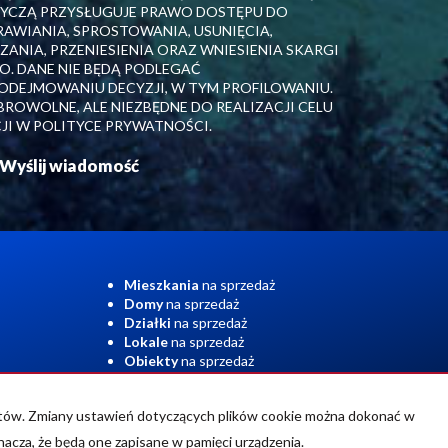
TYCZĄ PRZYSŁUGUJE PRAWO DOSTĘPU DO
RAWIANIA, SPROSTOWANIA, USUNIĘCIA,
ANIA, PRZENIESIENIA ORAZ WNIESIENIA SKARGI
. DANE NIE BĘDĄ PODLEGAĆ
EJMOWANIU DECYZJI, W TYM PROFILOWANIU.
ROWOLNE, ALE NIEZBĘDNE DO REALIZACJI CELU
JI W POLITYCE PRYWATNOŚCI.
Mieszkania
na sprzedaż
Domy
na sprzedaż
Działki
na sprzedaż
Lokale
na sprzedaż
Obiekty
na sprzedaż
entów. Zmiany ustawień dotyczących plików cookie można dokonać w
nacza, że będą one zapisane w pamięci urządzenia.