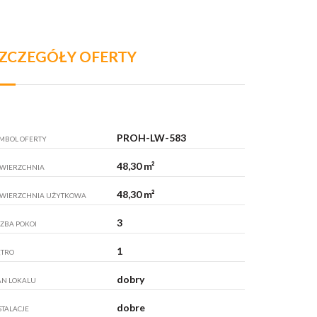
ZCZEGÓŁY OFERTY
PROH-LW-583
MBOL OFERTY
48,30 m²
WIERZCHNIA
48,30 m²
WIERZCHNIA UŻYTKOWA
3
CZBA POKOI
1
ĘTRO
dobry
AN LOKALU
dobre
STALACJE