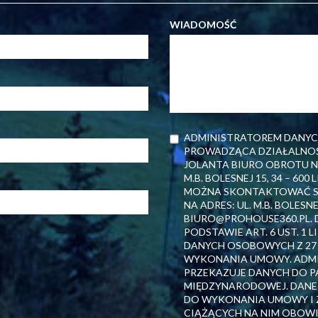
WIADOMOŚĆ
ADMINISTRATOREM DANYC
PROWADZĄCA DZIAŁALNOŚ
JOLANTA BIURO OBROTU NI
M.B. BOLESNEJ 15, 34 – 60
MOŻNA SKONTAKTOWAĆ SIĘ
NA ADRES: UL. M.B. BOLESNE
BIURO@PROHOUSE360.PL.
PODSTAWIE ART. 6 UST. 1
DANYCH OSOBOWYCH Z 27 KW
WYKONANIA UMOWY. ADMIN
PRZEKAZUJE DANYCH DO P
MIĘDZYNARODOWEJ. DANE
DO WYKONANIA UMOWY I 
CIĄŻĄCYCH NA NIM OBOW