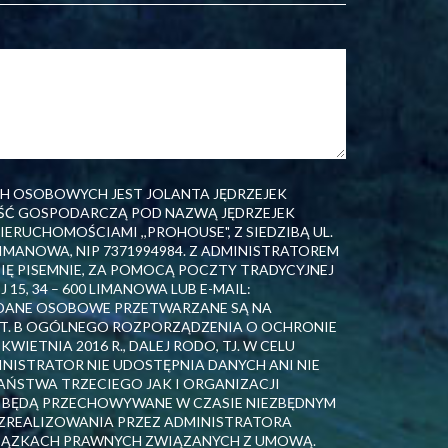
H OSOBOWYCH JEST JOLANTA JĘDRZEJEK
Ć GOSPODARCZĄ POD NAZWĄ JĘDRZEJEK
ERUCHOMOŚCIAMI ,,PROHOUSE", Z SIEDZIBĄ UL.
0 LIMANOWA, NIP 7371994984. Z ADMINISTRATOREM
 PISEMNIE, ZA POMOCĄ POCZTY TRADYCYJNEJ
J 15, 34 – 600 LIMANOWA LUB E-MAIL:
 DANE OSOBOWE PRZETWARZANE SĄ NA
 LIT. B OGÓLNEGO ROZPORZĄDZENIA O OCHRONIE
IETNIA 2016 R., DALEJ RODO, TJ. W CELU
ISTRATOR NIE UDOSTĘPNIA DANYCH ANI NIE
AŃSTWA TRZECIEGO JAK I ORGANIZACJI
 BĘDĄ PRZECHOWYWANE W CZASIE NIEZBĘDNYM
ZREALIZOWANIA PRZEZ ADMINISTRATORA
IĄZKACH PRAWNYCH ZWIĄZANYCH Z UMOWĄ.