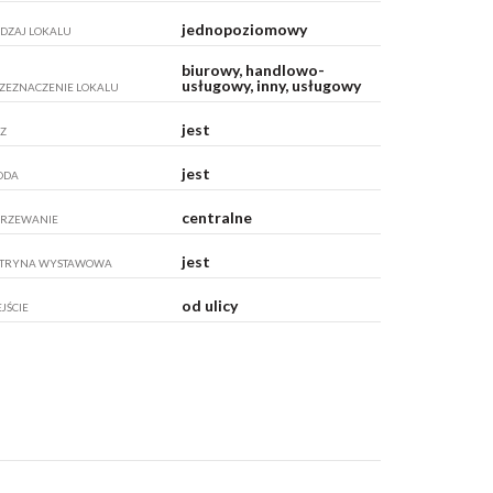
jednopoziomowy
DZAJ LOKALU
biurowy, handlowo-
usługowy, inny, usługowy
ZEZNACZENIE LOKALU
jest
Z
jest
ODA
centralne
RZEWANIE
jest
TRYNA WYSTAWOWA
od ulicy
JŚCIE