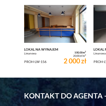
LOKAL NA WYNAJEM
LOKAL
2
100,00 m
Limanowa
Limanowa
2
20,00 zł/m
2 000 zł
PROH-LW-156
PROH-L
KONTAKT DO AGENTA -