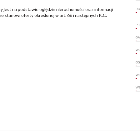
y jest na podstawie oględzin nieruchomości oraz informacji
RO
nie stanowi oferty określonej w art. 66 i następnych K.C.
PR
GA
W
OG
WI
WE