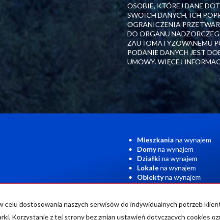
OSOBIE, KTÓREJ DANE DO
SWOICH DANYCH, ICH POP
OGRANICZENIA PRZETWARZ
DO ORGANU NADZORCZEGO
ZAUTOMATYZOWANEMU POD
PODANIE DANYCH JEST DOB
UMOWY. WIĘCEJ INFORMAC
Mieszkania
na wynajem
Domy
na wynajem
Działki
na wynajem
Lokale
na wynajem
Obiekty
na wynajem
Kosztów
Blog
Kontakt
Polityka Prywatności
az w celu dostosowania naszych serwisów do indywidualnych potrzeb kli
rki. Korzystanie z tej strony bez zmian ustawień dotyczących cookies oz