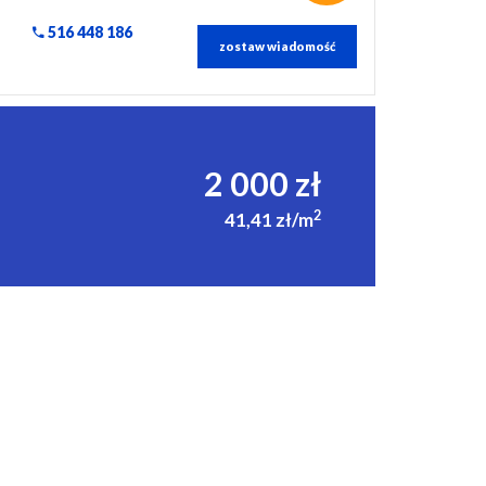
516 448 186
zostaw wiadomość
2 000 zł
2
41,41 zł/m