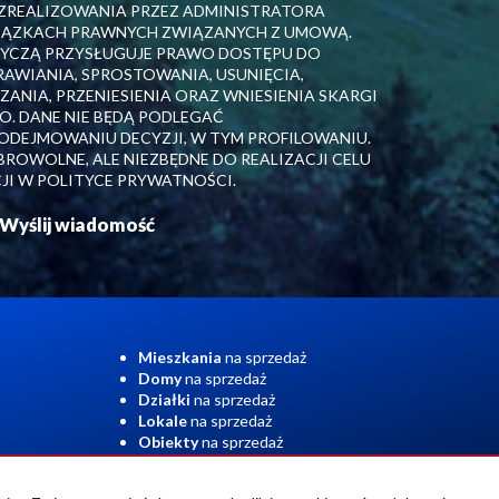
ZREALIZOWANIA PRZEZ ADMINISTRATORA
IĄZKACH PRAWNYCH ZWIĄZANYCH Z UMOWĄ.
TYCZĄ PRZYSŁUGUJE PRAWO DOSTĘPU DO
RAWIANIA, SPROSTOWANIA, USUNIĘCIA,
ANIA, PRZENIESIENIA ORAZ WNIESIENIA SKARGI
. DANE NIE BĘDĄ PODLEGAĆ
EJMOWANIU DECYZJI, W TYM PROFILOWANIU.
ROWOLNE, ALE NIEZBĘDNE DO REALIZACJI CELU
JI W POLITYCE PRYWATNOŚCI.
Mieszkania
na sprzedaż
Domy
na sprzedaż
Działki
na sprzedaż
Lokale
na sprzedaż
Obiekty
na sprzedaż