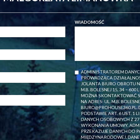
WIADOMOŚĆ
ADMINISTRATOREM DANYC
PROWADZĄCA DZIAŁALNOŚ
JOLANTA BIURO OBROTU NI
M.B. BOLESNEJ 15, 34 – 60
MOŻNA SKONTAKTOWAĆ SIĘ
NA ADRES: UL. M.B. BOLESNE
BIURO@PROHOUSE360.PL.
PODSTAWIE ART. 6 UST. 1
DANYCH OSOBOWYCH Z 27 KW
WYKONANIA UMOWY. ADMIN
PRZEKAZUJE DANYCH DO P
MIĘDZYNARODOWEJ. DANE