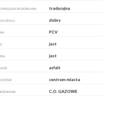
tradycyjna
CHNOLOGIA BUDOWLANA
dobry
AN LOKALU
PCV
KNA
jest
Z
jest
ODA
asfalt
JAZD
centrum miasta
OCZENIE
C.O. GAZOWE
RZEWANIE