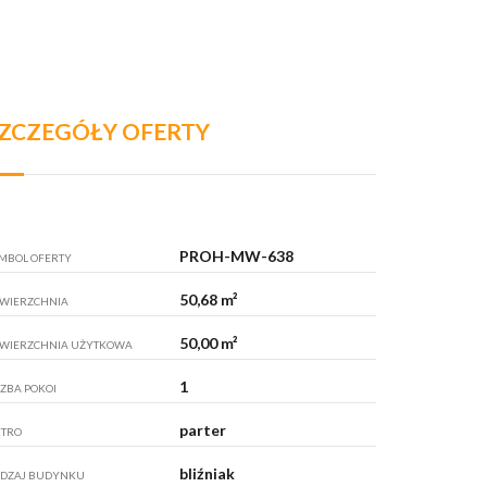
ZCZEGÓŁY OFERTY
PROH-MW-638
MBOL OFERTY
50,68 m²
WIERZCHNIA
50,00 m²
WIERZCHNIA UŻYTKOWA
1
CZBA POKOI
parter
ĘTRO
bliźniak
DZAJ BUDYNKU