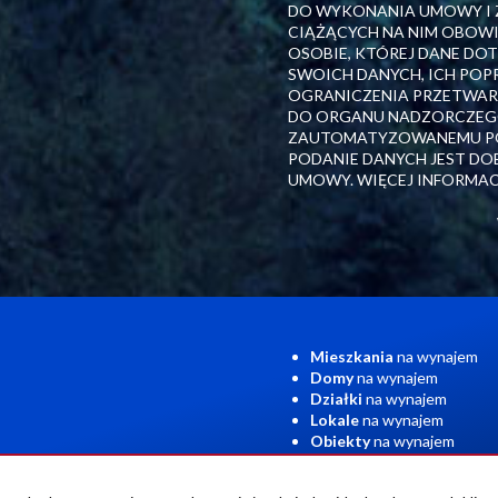
DO WYKONANIA UMOWY I 
CIĄŻĄCYCH NA NIM OBOW
OSOBIE, KTÓREJ DANE DO
SWOICH DANYCH, ICH POP
OGRANICZENIA PRZETWARZ
DO ORGANU NADZORCZEGO
ZAUTOMATYZOWANEMU POD
PODANIE DANYCH JEST DOB
UMOWY. WIĘCEJ INFORMAC
Mieszkania
na wynajem
Domy
na wynajem
Działki
na wynajem
Lokale
na wynajem
Obiekty
na wynajem
Kosztów
Blog
Kontakt
Polityka Prywatności