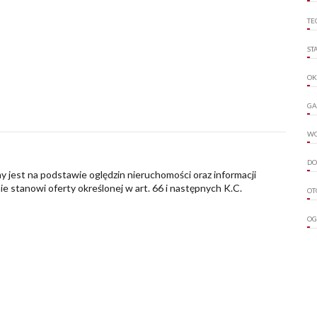
TE
ST
O
GA
W
DO
y jest na podstawie oględzin nieruchomości oraz informacji
nie stanowi oferty określonej w art. 66 i następnych K.C.
OT
OG