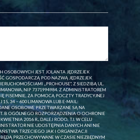
H OSOBOWYCH JEST JOLANTA JĘDRZEJEK
Ć GOSPODARCZĄ POD NAZWĄ JĘDRZEJEK
ERUCHOMOŚCIAMI ,,PROHOUSE", Z SIEDZIBĄ UL.
0 LIMANOWA, NIP 7371994984. Z ADMINISTRATOREM
 PISEMNIE, ZA POMOCĄ POCZTY TRADYCYJNEJ
J 15, 34 – 600 LIMANOWA LUB E-MAIL:
 DANE OSOBOWE PRZETWARZANE SĄ NA
 LIT. B OGÓLNEGO ROZPORZĄDZENIA O OCHRONIE
IETNIA 2016 R., DALEJ RODO, TJ. W CELU
ISTRATOR NIE UDOSTĘPNIA DANYCH ANI NIE
AŃSTWA TRZECIEGO JAK I ORGANIZACJI
 BĘDĄ PRZECHOWYWANE W CZASIE NIEZBĘDNYM