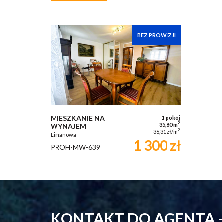
BEZ PROWIZJI
MIESZKANIE NA
1 pokój
2
35,80 m
WYNAJEM
2
36,31 zł/m
Limanowa
1 300 zł
PROH-MW-639
KONTAKT DO AGENTA