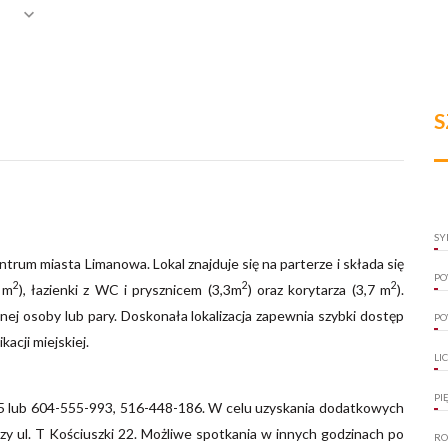
S
SY
trum miasta Limanowa. Lokal znajduje się na parterze i składa się
PO
2
2
2
0 m
), łazienki z WC i prysznicem (3,3m
) oraz korytarza (3,7 m
).
dnej osoby lub pary. Doskonała lokalizacja zapewnia szybki dostęp
PO
cji miejskiej.
LI
PI
27-845 lub 604-555-993, 516-448-186. W celu uzyskania dodatkowych
rzy ul. T Kościuszki 22. Możliwe spotkania w innych godzinach po
RO