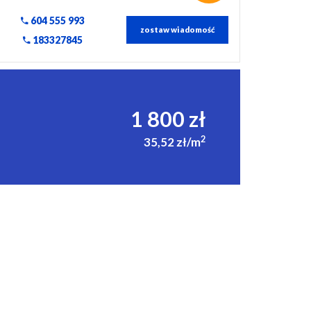
604 555 993
zostaw wiadomość
183327845
1 800 zł
2
35,52 zł/m