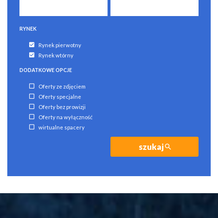
RYNEK
Rynek pierwotny
Rynek wtórny
DODATKOWE OPCJE
Oferty ze zdjęciem
Oferty specjalne
Oferty bez prowizji
Oferty na wyłączność
wirtualne spacery
szukaj