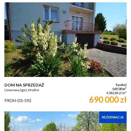
DOM NA SPRZEDAŻ
5 pokoi
2
169,00 m
Limanowa (gw), Kłodne
2
4 082,84 zł/m
690 000 zł
PROH-DS-592
REZERWACJA