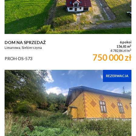
DOM NA SPRZEDAŻ
6 pokoi
2
156,81 m
Limanowa, Siekierczyna
2
4 782,86 zł/m
750 000 zł
PROH-DS-573
REZERWACJA