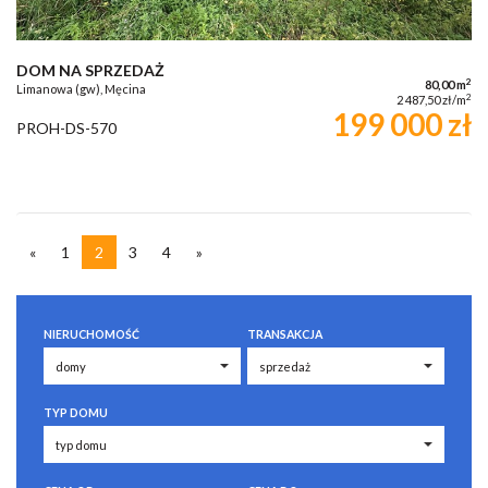
DOM NA SPRZEDAŻ
2
80,00 m
Limanowa (gw), Męcina
2
2 487,50 zł/m
199 000 zł
PROH-DS-570
«
1
2
3
4
»
NIERUCHOMOŚĆ
TRANSAKCJA
TYP DOMU