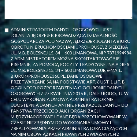
ADMINISTRATOREM DANYCH OSOBOWYCH JEST
JOLANTA JĘDRZEJEK PROWADZĄCA DZIAŁALNOŚĆ
GOSPODARCZĄ POD NAZWĄ JĘDRZEJEK JOLANTA BIURO
OBROTU NIERUCHOMOŚCIAMI ,,PROHOUSE", Z SIEDZIBĄ
UL. M.B. BOLESNEJ 15, 34 – 600 LIMANOWA, NIP 7371994984.
Z ADMINISTRATOREM MOŻNA SKONTAKTOWAĆ SIĘ
PISEMNIE, ZA POMOCĄ POCZTY TRADYCYJNEJ NA ADRES:
UL. M.B. BOLESNEJ 15, 34 – 600 LIMANOWA LUB E-MAIL:
BIURO@PROHOUSE360.PL. DANE OSOBOWE
PRZETWARZANE SĄ NA PODSTAWIE ART. 6 UST. 1 LIT. B
OGÓLNEGO ROZPORZĄDZENIA O OCHRONIE DANYCH
OSOBOWYCH Z 27 KWIETNIA 2016 R., DALEJ RODO, TJ. W
CELU WYKONANIA UMOWY. ADMINISTRATOR NIE
UDOSTĘPNIA DANYCH ANI NIE PRZEKAZUJE DANYCH DO
PAŃSTWA TRZECIEGO JAK I ORGANIZACJI
MIĘDZYNARODOWEJ. DANE BĘDĄ PRZECHOWYWANE W
CZASIE NIEZBĘDNYM DO WYKONANIA UMOWY I
ZREALIZOWANIA PRZEZ ADMINISTRATORA CIĄŻĄCYCH
NA NIM OBOWIĄZKACH PRAWNYCH ZWIĄZANYCH Z