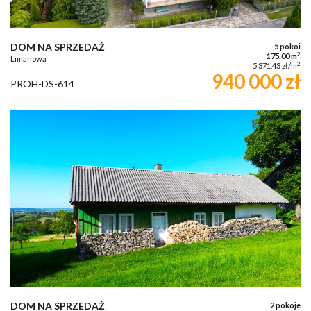
DOM NA SPRZEDAŻ
5 pokoi
2
175,00 m
Limanowa
2
5 371,43 zł/m
940 000 zł
PROH-DS-614
DOM NA SPRZEDAŻ
2 pokoje