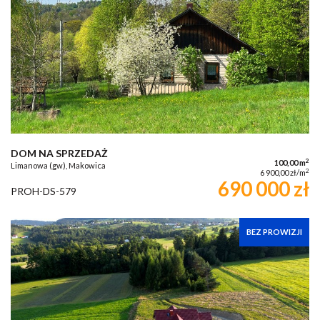
DOM NA SPRZEDAŻ
2
100,00 m
Limanowa (gw), Makowica
2
6 900,00 zł/m
690 000 zł
PROH-DS-579
BEZ PROWIZJI