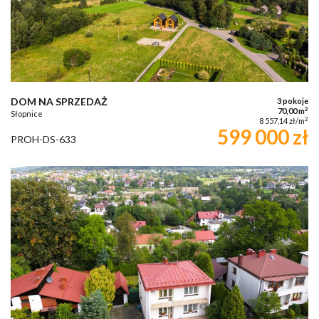
DOM NA SPRZEDAŻ
3 pokoje
2
70,00 m
Słopnice
2
8 557,14 zł/m
599 000 zł
PROH-DS-633