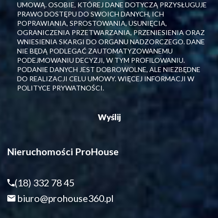
UMOWĄ. OSOBIE, KTÓREJ DANE DOTYCZĄ PRZYSŁUGUJE
PRAWO DOSTĘPU DO SWOICH DANYCH, ICH
POPRAWIANIA, SPROSTOWANIA, USUNIĘCIA,
OGRANICZENIA PRZETWARZANIA, PRZENIESIENIA ORAZ
WNIESIENIA SKARGI DO ORGANU NADZORCZEGO. DANE
NIE BĘDĄ PODLEGAĆ ZAUTOMATYZOWANEMU
PODEJMOWANIU DECYZJI, W TYM PROFILOWANIU.
PODANIE DANYCH JEST DOBROWOLNE, ALE NIEZBĘDNE
DO REALIZACJI CELU UMOWY. WIĘCEJ INFORMACJI W
POLITYCE PRYWATNOŚCI.
Nieruchomości ProHouse
(18) 332 78 45
biuro@prohouse360.pl