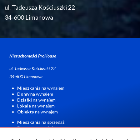
ul. Tadeusza Kościuszki 22
34-600 Limanowa
Nieruchomości ProHouse
ul. Tadeusza Kościuszki 22
34-600 Limanowa
Mieszkania
na wynajem
Domy
na wynajem
Działki
na wynajem
Lokale
na wynajem
Obiekty
na wynajem
Mieszkania
na sprzedaż
Domy
na sprzedaż
Działki
na sprzedaż
Lokale
na sprzedaż