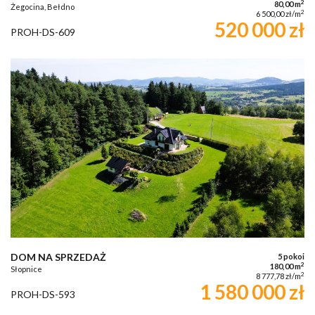
2
80,00 m
Żegocina, Bełdno
2
6 500,00 zł/m
520 000 zł
PROH-DS-609
DOM NA SPRZEDAŻ
5 pokoi
2
180,00 m
Słopnice
2
8 777,78 zł/m
1 580 000 zł
PROH-DS-593