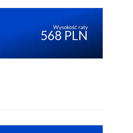
Wysokość raty
568 PLN