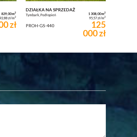
DZIAŁKA NA SPRZEDAŻ
2
2
829,00 m
1 308,00 m
Tymbark, Podłopień
2
2
92,88 zł/m
95,57 zł/m
00 zł
125
PROH-GS-440
000 zł