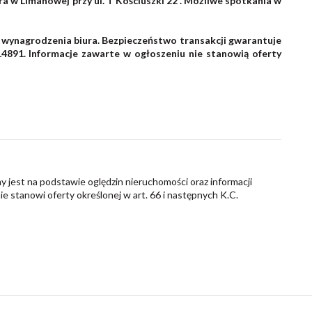
a w Limanowej przy ul. T Kościuszki 22 . Możliwe spotkania w
i wynagrodzenia biura. Bezpieczeństwo transakcji gwarantuje
14891. Informacje zawarte w ogłoszeniu nie stanowią oferty
y jest na podstawie oględzin nieruchomości oraz informacji
nie stanowi oferty określonej w art. 66 i następnych K.C.