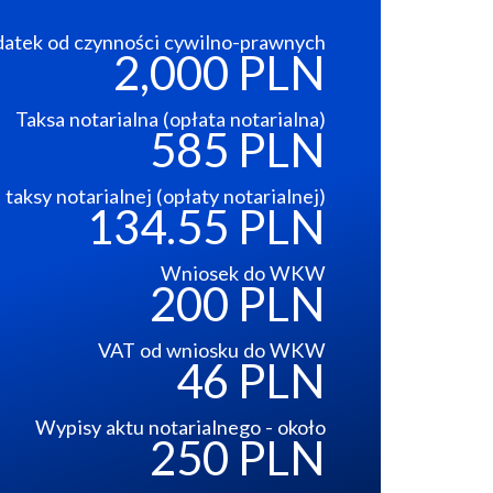
atek od czynności cywilno-prawnych
2,000 PLN
Taksa notarialna (opłata notarialna)
585 PLN
taksy notarialnej (opłaty notarialnej)
134.55 PLN
Wniosek do WKW
200 PLN
VAT od wniosku do WKW
46 PLN
Wypisy aktu notarialnego - około
250 PLN