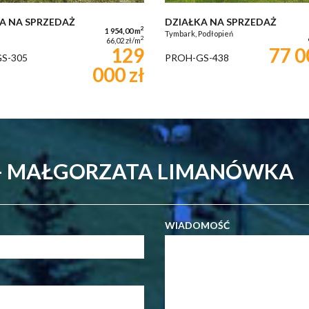
A NA SPRZEDAŻ
DZIAŁKA NA SPRZEDAŻ
2
1 954,00 m
Tymbark, Podłopień
2
66,02 zł/m
129
77 0
S-305
PROH-GS-438
000 zł
 - MAŁGORZATA LIMANÓWKA
WIADOMOŚĆ