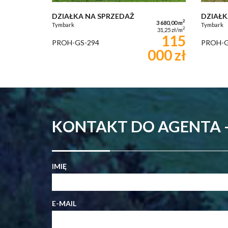
DZIAŁKA NA SPRZEDAŻ
DZIAŁK
2
3 680,00 m
Tymbark
Tymbark
2
31,25 zł/m
115
PROH-GS-294
PROH-G
000 zł
KONTAKT DO AGENTA
IMIĘ
E-MAIL