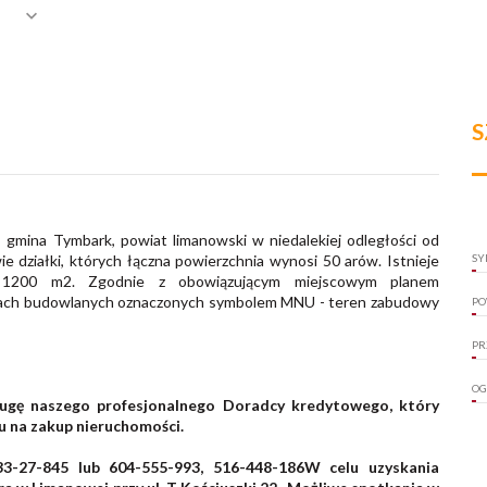
S
mina Tymbark, powiat limanowski w niedalekiej odległości od
 działki, których łączna powierzchnia wynosi 50 arów. Istnieje
SY
p. 1200 m2. Zgodnie z obowiązującym miejscowym planem
enach budowlanych oznaczonych symbolem MNU - teren zabudowy
PO
PR
OG
ługę naszego profesjonalnego Doradcy kredytowego, który
 na zakup nieruchomości.
33-27-845 lub 604-555-993, 516-448-186W celu uzyskania