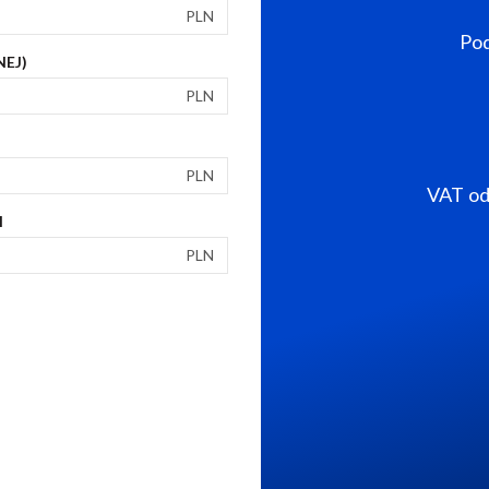
PLN
Pod
NEJ)
PLN
PLN
VAT od 
I
PLN