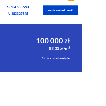
604 555 993
zostaw wiadomość
183327845
100 000 zł
2
83,33 zł/m
Oblicz ratę kredytu