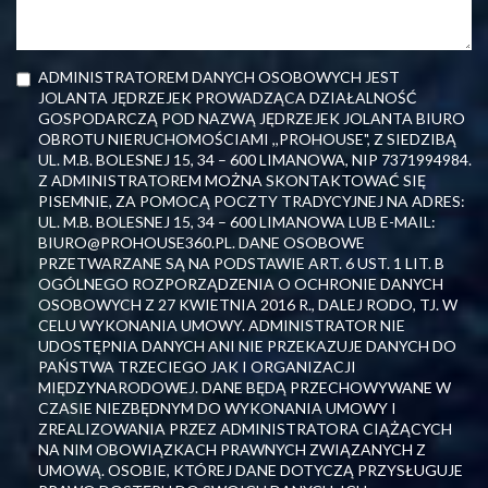
ADMINISTRATOREM DANYCH OSOBOWYCH JEST
JOLANTA JĘDRZEJEK PROWADZĄCA DZIAŁALNOŚĆ
GOSPODARCZĄ POD NAZWĄ JĘDRZEJEK JOLANTA BIURO
OBROTU NIERUCHOMOŚCIAMI ,,PROHOUSE", Z SIEDZIBĄ
UL. M.B. BOLESNEJ 15, 34 – 600 LIMANOWA, NIP 7371994984.
Z ADMINISTRATOREM MOŻNA SKONTAKTOWAĆ SIĘ
PISEMNIE, ZA POMOCĄ POCZTY TRADYCYJNEJ NA ADRES:
UL. M.B. BOLESNEJ 15, 34 – 600 LIMANOWA LUB E-MAIL:
BIURO@PROHOUSE360.PL. DANE OSOBOWE
PRZETWARZANE SĄ NA PODSTAWIE ART. 6 UST. 1 LIT. B
OGÓLNEGO ROZPORZĄDZENIA O OCHRONIE DANYCH
OSOBOWYCH Z 27 KWIETNIA 2016 R., DALEJ RODO, TJ. W
CELU WYKONANIA UMOWY. ADMINISTRATOR NIE
UDOSTĘPNIA DANYCH ANI NIE PRZEKAZUJE DANYCH DO
PAŃSTWA TRZECIEGO JAK I ORGANIZACJI
MIĘDZYNARODOWEJ. DANE BĘDĄ PRZECHOWYWANE W
CZASIE NIEZBĘDNYM DO WYKONANIA UMOWY I
ZREALIZOWANIA PRZEZ ADMINISTRATORA CIĄŻĄCYCH
NA NIM OBOWIĄZKACH PRAWNYCH ZWIĄZANYCH Z
UMOWĄ. OSOBIE, KTÓREJ DANE DOTYCZĄ PRZYSŁUGUJE