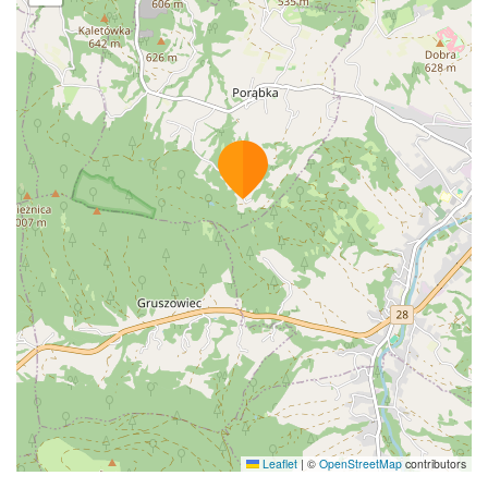
Leaflet
|
©
OpenStreetMap
contributors