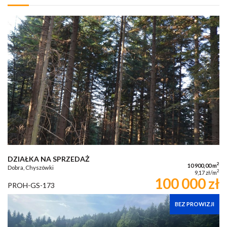
DZIAŁKA NA SPRZEDAŻ
2
10 900,00 m
Dobra, Chyszówki
2
9,17 zł/m
100 000 zł
PROH-GS-173
BEZ PROWIZJI