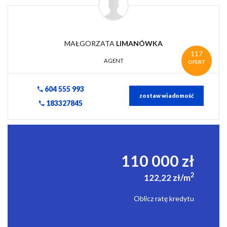
MAŁGORZATA
LIMANÓWKA
117
AGENT
OFERT
604 555 993
zostaw wiadomość
183327845
110 000 zł
2
122,22 zł/m
Oblicz ratę kredytu