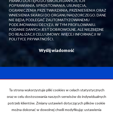
PRAWO DOSTĘPU DO SWOICH DANYCH, ICH
POPRAWIANIA, SPROSTOWANIA, USUNIĘCIA,
OGRANICZENIA PRZETWARZANIA, PRZENIESIENIA ORAZ
WNIESIENIA SKARGI DO ORGANU NADZORCZEGO. DANE
NIE BĘDĄ PODLEGAĆ ZAUTOMATYZOWANEMU
PODEJMOWANIU DECYZJI, W TYM PROFILOWANIU.
PODANIE DANYCH JEST DOBROWOLNE, ALE NIEZBĘDNE
DO REALIZACJI CELU UMOWY. WIĘCEJ INFORMACJI W
POLITYCE PRYWATNOŚCI.
Nieruchomości ProHouse
Ta strona wykorzystuje pliki cookies w celach statystycznych
ul. Tadeusza Kościuszki 22
oraz w celu dostosowania naszych serwisów do indywidualnych
34-600 Limanowa
potrzeb klientów. Zmiany ustawień dotyczących plików cookie
Mieszkania
na wynajem
można dokonać w dowolnej chwili modyfikując ustawienia
Domy
na wynajem