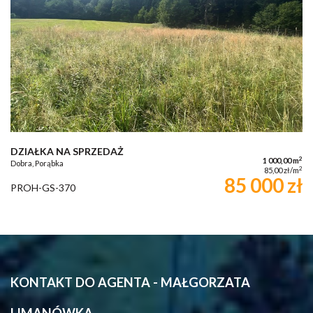
DZIAŁKA NA SPRZEDAŻ
2
1 000,00 m
Dobra, Porąbka
2
85,00 zł/m
85 000 zł
PROH-GS-370
KONTAKT DO AGENTA - MAŁGORZATA
LIMANÓWKA