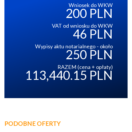
Wniosek do WKW
200 PLN
VAT od wniosku do WKW
46 PLN
Wypisy aktu notarialnego - około
250 PLN
RAZEM (cena + opłaty)
113,440.15 PLN
PODOBNE OFERTY