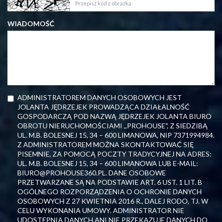
WIADOMOŚĆ
ADMINISTRATOREM DANYCH OSOBOWYCH JEST
JOLANTA JĘDRZEJEK PROWADZĄCA DZIAŁALNOŚĆ
GOSPODARCZĄ POD NAZWĄ JĘDRZEJEK JOLANTA BIURO
OBROTU NIERUCHOMOŚCIAMI ,,PROHOUSE", Z SIEDZIBĄ
UL. M.B. BOLESNEJ 15, 34 – 600 LIMANOWA, NIP 7371994984.
Z ADMINISTRATOREM MOŻNA SKONTAKTOWAĆ SIĘ
PISEMNIE, ZA POMOCĄ POCZTY TRADYCYJNEJ NA ADRES:
UL. M.B. BOLESNEJ 15, 34 – 600 LIMANOWA LUB E-MAIL:
BIURO@PROHOUSE360.PL. DANE OSOBOWE
PRZETWARZANE SĄ NA PODSTAWIE ART. 6 UST. 1 LIT. B
OGÓLNEGO ROZPORZĄDZENIA O OCHRONIE DANYCH
OSOBOWYCH Z 27 KWIETNIA 2016 R., DALEJ RODO, TJ. W
CELU WYKONANIA UMOWY. ADMINISTRATOR NIE
UDOSTĘPNIA DANYCH ANI NIE PRZEKAZUJE DANYCH DO