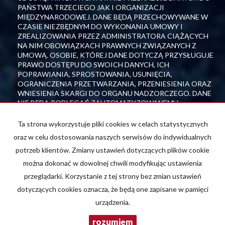
PAŃSTWA TRZECIEGO JAK I ORGANIZACJI
MIĘDZYNARODOWEJ. DANE BĘDĄ PRZECHOWYWANE W
CZASIE NIEZBĘDNYM DO WYKONANIA UMOWY I
ZREALIZOWANIA PRZEZ ADMINISTRATORA CIĄŻĄCYCH
NA NIM OBOWIĄZKACH PRAWNYCH ZWIĄZANYCH Z
UMOWĄ. OSOBIE, KTÓREJ DANE DOTYCZĄ PRZYSŁUGUJE
PRAWO DOSTĘPU DO SWOICH DANYCH, ICH
POPRAWIANIA, SPROSTOWANIA, USUNIĘCIA,
OGRANICZENIA PRZETWARZANIA, PRZENIESIENIA ORAZ
WNIESIENIA SKARGI DO ORGANU NADZORCZEGO. DANE
NIE BĘDĄ PODLEGAĆ ZAUTOMATYZOWANEMU
PODEJMOWANIU DECYZJI, W TYM PROFILOWANIU.
PODANIE DANYCH JEST DOBROWOLNE, ALE NIEZBĘDNE
Ta strona wykorzystuje pliki cookies w celach statystycznych
DO REALIZACJI CELU UMOWY. WIĘCEJ INFORMACJI W
oraz w celu dostosowania naszych serwisów do indywidualnych
POLITYCE PRYWATNOŚCI.
potrzeb klientów. Zmiany ustawień dotyczących plików cookie
można dokonać w dowolnej chwili modyfikując ustawienia
przeglądarki. Korzystanie z tej strony bez zmian ustawień
dotyczących cookies oznacza, że będą one zapisane w pamięci
urządzenia.
rozumiem
Nieruchomości ProHouse