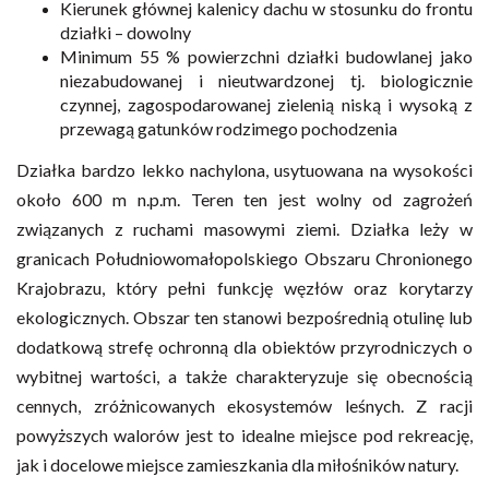
Kierunek głównej kalenicy dachu w stosunku do frontu
działki – dowolny
Minimum 55 % powierzchni działki budowlanej jako
niezabudowanej i nieutwardzonej tj. biologicznie
czynnej, zagospodarowanej zielenią niską i wysoką z
przewagą gatunków rodzimego pochodzenia
Działka bardzo lekko nachylona, usytuowana na wysokości
około 600 m n.p.m. Teren ten jest wolny od zagrożeń
związanych z ruchami masowymi ziemi. Działka leży w
granicach Południowomałopolskiego Obszaru Chronionego
Krajobrazu, który pełni funkcję węzłów oraz korytarzy
ekologicznych. Obszar ten stanowi bezpośrednią otulinę lub
dodatkową strefę ochronną dla obiektów przyrodniczych o
wybitnej wartości, a także charakteryzuje się obecnością
cennych, zróżnicowanych ekosystemów leśnych. Z racji
powyższych walorów jest to idealne miejsce pod rekreację,
jak i docelowe miejsce zamieszkania dla miłośników natury.