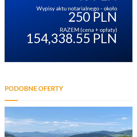
Wypisy aktu notarialnego - około
250 PLN
RAZEM (cena + opłaty)
154,338.55 PLN
PODOBNE OFERTY