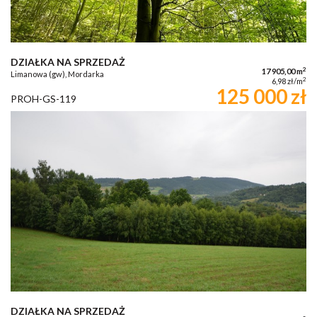
DZIAŁKA NA SPRZEDAŻ
2
17 905,00 m
Limanowa (gw), Mordarka
2
6,98 zł/m
125 000 zł
PROH-GS-119
DZIAŁKA NA SPRZEDAŻ