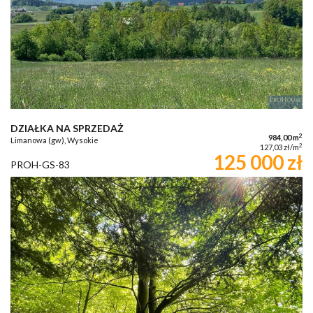
DZIAŁKA NA SPRZEDAŻ
2
984,00 m
Limanowa (gw), Wysokie
2
127,03 zł/m
125 000 zł
PROH-GS-83