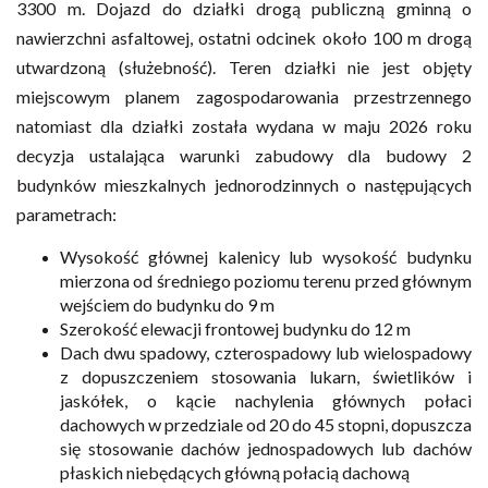
3300 m. Dojazd do działki drogą publiczną gminną o
nawierzchni asfaltowej, ostatni odcinek około 100 m drogą
utwardzoną (służebność).
Teren działki nie jest objęty
miejscowym planem zagospodarowania przestrzennego
natomiast dla działki została wydana w maju 2026 roku
decyzja ustalająca warunki zabudowy dla budowy 2
budynków mieszkalnych jednorodzinnych o następujących
parametrach:
Wysokość głównej kalenicy lub wysokość budynku
mierzona od średniego poziomu terenu przed głównym
wejściem do budynku do 9 m
Szerokość elewacji frontowej budynku do 12 m
Dach dwu spadowy, czterospadowy lub wielospadowy
z dopuszczeniem stosowania lukarn, świetlików i
jaskółek, o kącie nachylenia głównych połaci
dachowych w przedziale od 20 do 45 stopni, dopuszcza
się stosowanie dachów jednospadowych lub dachów
płaskich niebędących główną połacią dachową