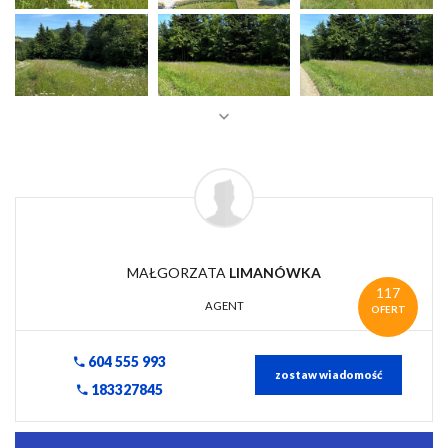
MAŁGORZATA
LIMANÓWKA
117
AGENT
OFERT
604 555 993
zostaw wiadomość
183327845