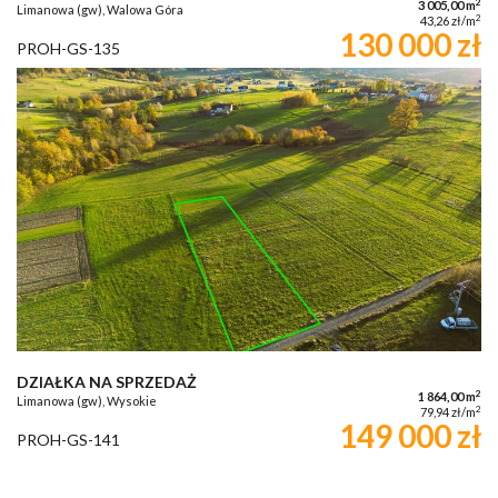
2
3 005,00 m
Limanowa (gw), Walowa Góra
2
43,26 zł/m
130 000 zł
PROH-GS-135
DZIAŁKA NA SPRZEDAŻ
2
1 864,00 m
Limanowa (gw), Wysokie
2
79,94 zł/m
149 000 zł
PROH-GS-141