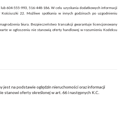
5 lub 604-555-993, 516-448-186. W celu uzyskania dodatkowych informacji
T Kościuszki 22. Możliwe spotkania w innych godzinach po uzgodnieniu
ynagrodzenia biura. Bezpieczeństwo transakcji gwarantuje licencjonowany
awarte w ogłoszeniu nie stanowią oferty handlowej w rozumieniu Kodeksu
y jest na podstawie oględzin nieruchomości oraz informacji
nie stanowi oferty określonej w art. 66 i następnych K.C.