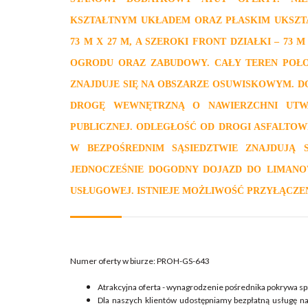
KSZTAŁTNYM UKŁADEM ORAZ PŁASKIM UKSZT
73 M X 27 M, A SZEROKI FRONT DZIAŁKI – 7
OGRODU ORAZ ZABUDOWY. CAŁY TEREN POŁOŻ
ZNAJDUJE SIĘ NA OBSZARZE OSUWISKOWYM. D
DROGĘ WEWNĘTRZNĄ O NAWIERZCHNI UTWA
PUBLICZNEJ. ODLEGŁOŚĆ OD DROGI ASFALTOW
W BEZPOŚREDNIM SĄSIEDZTWIE ZNAJDUJĄ 
JEDNOCZEŚNIE DOGODNY DOJAZD DO LIMANO
USŁUGOWEJ. ISTNIEJE MOŻLIWOŚĆ PRZYŁĄCZE
Numer oferty w biurze: PROH-GS-643
Atrakcyjna oferta - wynagrodzenie pośrednika pokrywa sp
Dla naszych klientów udostępniamy bezpłatną usługę n