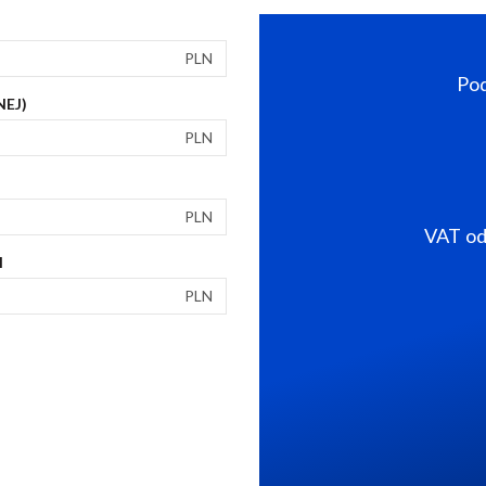
PLN
Pod
NEJ)
PLN
PLN
VAT od 
I
PLN