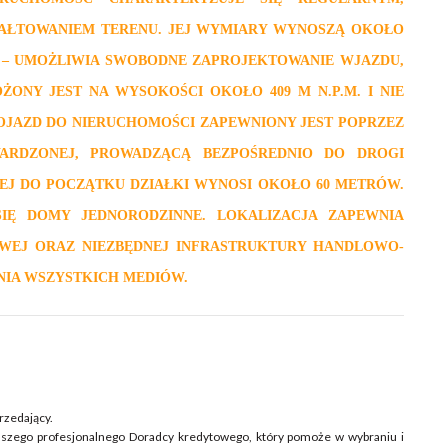
AŁTOWANIEM TERENU. JEJ WYMIARY WYNOSZĄ OKOŁO
3 M – UMOŻLIWIA SWOBODNE ZAPROJEKTOWANIE WJAZDU,
ONY JEST NA WYSOKOŚCI OKOŁO 409 M N.P.M. I NIE
OJAZD DO NIERUCHOMOŚCI ZAPEWNIONY JEST POPRZEZ
RDZONEJ, PROWADZĄCĄ BEZPOŚREDNIO DO DROGI
EJ DO POCZĄTKU DZIAŁKI WYNOSI OKOŁO 60 METRÓW.
SIĘ DOMY JEDNORODZINNE. LOKALIZACJA ZAPEWNIA
WEJ ORAZ NIEZBĘDNEJ INFRASTRUKTURY HANDLOWO-
NIA WSZYSTKICH MEDIÓW.
rzedający.
aszego profesjonalnego Doradcy kredytowego, który pomoże w wybraniu i