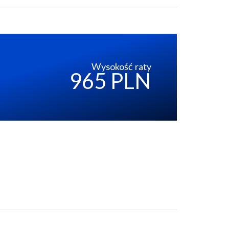
Wysokość raty
965 PLN