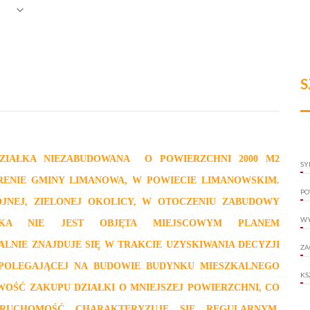
S
DZIAŁKA NIEZABUDOWANA O POWIERZCHNI 2000 M2
SY
RENIE GMINY LIMANOWA, W POWIECIE LIMANOWSKIM.
PO
JNEJ, ZIELONEJ OKOLICY, W OTOCZENIU ZABUDOWY
WY
IAŁKA NIE JEST OBJĘTA MIEJSCOWYM PLANEM
NIE ZNAJDUJE SIĘ W TRAKCIE UZYSKIWANIA DECYZJI
ZA
POLEGAJĄCEJ NA BUDOWIE BUDYNKU MIESZKALNEGO
KS
WOŚĆ ZAKUPU DZIAŁKI O MNIEJSZEJ POWIERZCHNI, CO
RUCHOMOŚĆ CHARAKTERYZUJE SIĘ REGULARNYM,