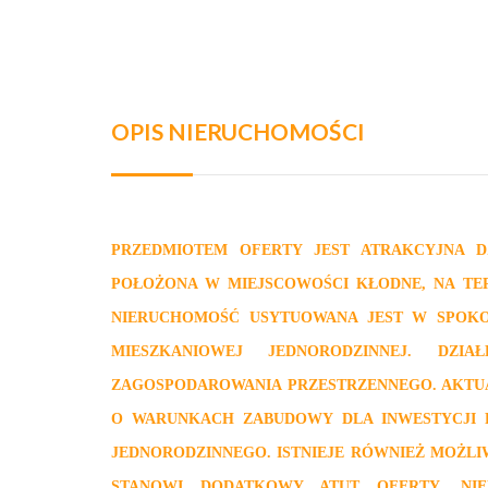
OPIS NIERUCHOMOŚCI
PRZEDMIOTEM OFERTY JEST ATRAKCYJNA 
POŁOŻONA W MIEJSCOWOŚCI KŁODNE, NA TE
NIERUCHOMOŚĆ USYTUOWANA JEST W SPOKO
MIESZKANIOWEJ JEDNORODZINNEJ. DZ
ZAGOSPODAROWANIA PRZESTRZENNEGO. AKTUAL
O WARUNKACH ZABUDOWY DLA INWESTYCJI 
JEDNORODZINNEGO. ISTNIEJE RÓWNIEŻ MOŻLI
STANOWI DODATKOWY ATUT OFERTY. NIE