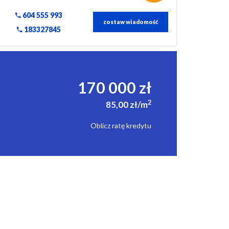
604 555 993
zostaw wiadomość
183327845
170 000 zł
2
85,00 zł/m
Oblicz ratę kredytu