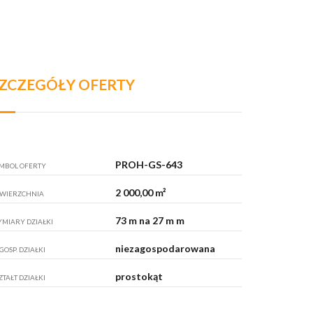
ZCZEGÓŁY OFERTY
PROH-GS-643
MBOL OFERTY
2 000,00 m²
WIERZCHNIA
73 m na 27 m m
MIARY DZIAŁKI
niezagospodarowana
GOSP. DZIAŁKI
prostokąt
ZTAŁT DZIAŁKI