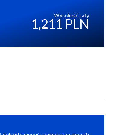
Wysokość raty
1,211 PLN
atek od czynności cywilno-prawnych