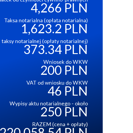
4,266 PLN
Taksa notarialna (opłata notarialna)
1,623.2 PLN
taksy notarialnej (opłaty notarialnej)
373.34 PLN
Wniosek do WKW
200 PLN
VAT od wniosku do WKW
46 PLN
Wypisy aktu notarialnego - około
250 PLN
RAZEM (cena + opłaty)
220,058.54 PLN