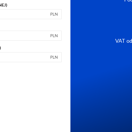
NEJ)
PLN
PLN
VAT od 
I
PLN