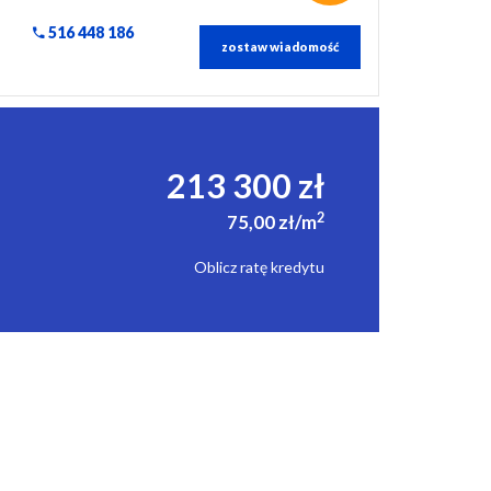
516 448 186
zostaw wiadomość
213 300 zł
2
75,00 zł/m
Oblicz ratę kredytu