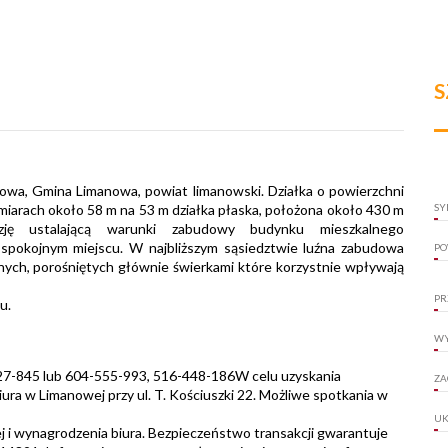
S
zowa, Gmina Limanowa, powiat limanowski. Działka o powierzchni
miarach około 58 m na 53 m działka płaska, położona około 430 m
SY
zję ustalającą warunki zabudowy budynku mieszkalnego
spokojnym miejscu. W najbliższym sąsiedztwie luźna zabudowa
PO
nych, porośniętych głównie świerkami które korzystnie wpływają
PR
żu.
WY
3-27-845 lub 604-555-993, 516-448-186W celu uzyskania
ZA
ura w Limanowej przy ul. T. Kościuszki 22. Możliwe spotkania w
UK
j i wynagrodzenia biura. Bezpieczeństwo transakcji gwarantuje