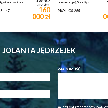
2
4 700,00 m
(gw), Walowa Góra
Limanowa (gw), Stare Rybie
2
34,04 zł/m
160
S-147
PROH-GS-265
000 zł
0
 JOLANTA JĘDRZEJEK
WIADOMOŚĆ
ADMINISTRATOREM DANYC