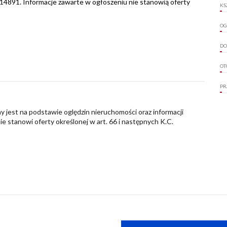
 14891. Informacje zawarte w ogłoszeniu nie stanowią oferty
KS
OG
DO
OT
PR
y jest na podstawie oględzin nieruchomości oraz informacji
nie stanowi oferty określonej w art. 66 i następnych K.C.