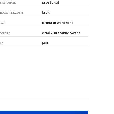
prostokąt
ZTAŁT DZIAŁKI
brak
RODZENIE DZIAŁKI
droga utwardzona
JAZD
działki niezabudowane
OCZENIE
jest
ĄD