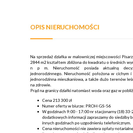
OPIS NIERUCHOMOŚCI
Na sprzedaż działka w malowniczej miejscowości Pisar
2844 m
2
kształtem zbliżona do kwadratu o średnich wy
n p m.
Nieruchomość posiada aktualną decy
jednorodzinnego
. Nieruchomość położona w cichym i 
jednorodzinna mieszkaniowa, a także dużo terenów leś
na zdrowie.
Prąd na granicy działki natomiast woda oraz gaz w pobli
Cena 213 300 zł
Numer oferty w biurze: PROH-GS-56
W godzinach 9:00 - 17:00 nr stacjonarny (18) 3
dodatkowych informacji zapraszamy do siedziby bi
innych godzinach po uzgodnieniu telefonicznym.
Cena nieruchomości nie zawiera opłaty notarialne