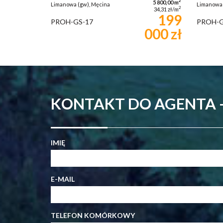
2
5 800,00 m
Limanowa (gw), Męcina
Limanowa 
2
34,31 zł/m
199
PROH-GS-17
PROH-G
000 zł
KONTAKT DO AGENTA -
IMIĘ
E-MAIL
TELEFON KOMÓRKOWY