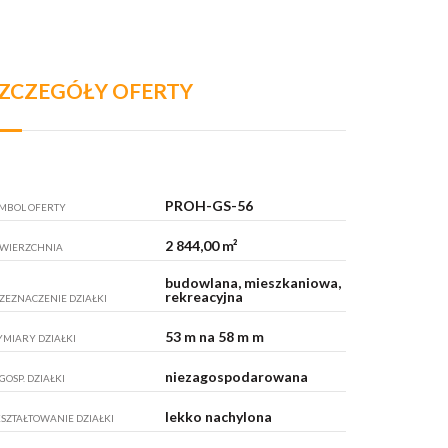
ZCZEGÓŁY OFERTY
PROH-GS-56
MBOL OFERTY
2 844,00 m²
WIERZCHNIA
budowlana, mieszkaniowa,
rekreacyjna
ZEZNACZENIE DZIAŁKI
53 m na 58 m m
MIARY DZIAŁKI
niezagospodarowana
GOSP. DZIAŁKI
lekko nachylona
SZTAŁTOWANIE DZIAŁKI