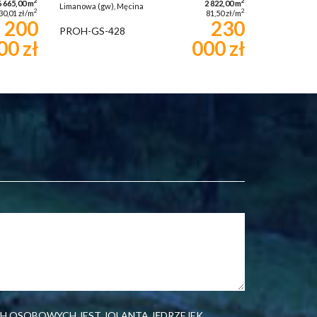
2
2
6 665,00 m
2 822,00 m
Limanowa (gw), Męcina
2
2
30,01 zł/m
81,50 zł/m
200
230
PROH-GS-428
00 zł
000 zł
H OSOBOWYCH JEST JOLANTA JĘDRZEJEK