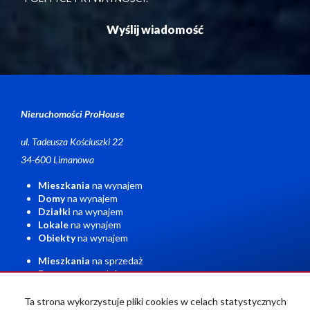
Nieruchomości ProHouse
ul. Tadeusza Kościuszki 22
34-600 Limanowa
Mieszkania
na wynajem
Domy
na wynajem
Działki
na wynajem
Lokale
na wynajem
Obiekty
na wynajem
Mieszkania
na sprzedaż
Domy
na sprzedaż
Działki
na sprzedaż
Lokale
na sprzedaż
Ta strona wykorzystuje pliki cookies w celach statystycznych