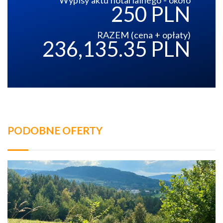
Wypisy aktu notarialnego - około
250 PLN
RAZEM (cena + opłaty)
236,135.35 PLN
PODOBNE OFERTY