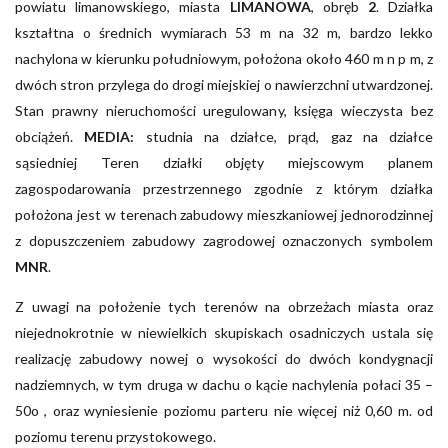
powiatu limanowskiego, miasta
LIMANOWA
, obręb
2
. Działka
kształtna o średnich wymiarach 53 m na 32 m, bardzo lekko
nachylona w kierunku południowym, położona około 460 m n p m, z
dwóch stron przylega do drogi miejskiej o nawierzchni utwardzonej.
Stan prawny nieruchomości uregulowany, księga wieczysta bez
obciążeń.
MEDIA:
studnia na działce, prąd, gaz na działce
sąsiedniej Teren działki objęty miejscowym planem
zagospodarowania przestrzennego zgodnie z którym działka
położona jest w terenach zabudowy mieszkaniowej jednorodzinnej
z dopuszczeniem zabudowy zagrodowej oznaczonych symbolem
MNR
.
Z uwagi na położenie tych terenów na obrzeżach miasta oraz
niejednokrotnie w niewielkich skupiskach osadniczych ustala się
realizację zabudowy nowej o wysokości do dwóch kondygnacji
nadziemnych, w tym druga w dachu o kącie nachylenia połaci 35 –
50o , oraz wyniesienie poziomu parteru nie więcej niż 0,60 m. od
poziomu terenu przystokowego.