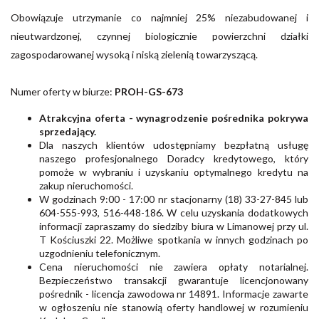
Obowiązuje utrzymanie co najmniej 25% niezabudowanej i
nieutwardzonej, czynnej biologicznie powierzchni działki
zagospodarowanej wysoką i niską zielenią towarzyszącą.
Numer oferty w biurze:
PROH-GS-673
Atrakcyjna oferta - wynagrodzenie pośrednika pokrywa
sprzedający.
Dla naszych klientów udostępniamy bezpłatną usługę
naszego profesjonalnego Doradcy kredytowego, który
pomoże w wybraniu i uzyskaniu optymalnego kredytu na
zakup nieruchomości.
W godzinach 9:00 - 17:00 nr stacjonarny (18) 33-27-845 lub
604-555-993, 516-448-186. W celu uzyskania dodatkowych
informacji zapraszamy do siedziby biura w Limanowej przy ul.
T Kościuszki 22. Możliwe spotkania w innych godzinach po
uzgodnieniu telefonicznym.
Cena nieruchomości nie zawiera opłaty notarialnej.
Bezpieczeństwo transakcji gwarantuje licencjonowany
pośrednik - licencja zawodowa nr 14891. Informacje zawarte
w ogłoszeniu nie stanowią oferty handlowej w rozumieniu