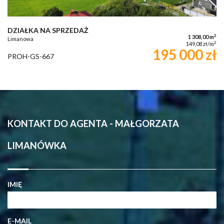
DZIAŁKA NA SPRZEDAŻ
2
1 308,00 m
Limanowa
2
149,08 zł/m
195 000 zł
PROH-GS-667
KONTAKT DO AGENTA - MAŁGORZATA
LIMANÓWKA
IMIĘ
E-MAIL