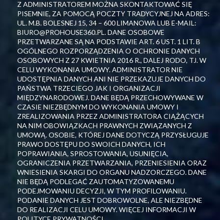
Z ADMINISTRATOREM MOŻNA SKONTAKTOWAĆ SIĘ
PISEMNIE, ZA POMOCĄ POCZTY TRADYCYJNEJ NA ADRES:
UL. M.B. BOLESNEJ 15, 34 – 600 LIMANOWA LUB E-MAIL:
BIURO@PROHOUSE360.PL. DANE OSOBOWE
PRZETWARZANE SĄ NA PODSTAWIE ART. 6 UST. 1 LIT. B
OGÓLNEGO ROZPORZĄDZENIA O OCHRONIE DANYCH
OSOBOWYCH Z 27 KWIETNIA 2016 R., DALEJ RODO, TJ. W
CELU WYKONANIA UMOWY. ADMINISTRATOR NIE
UDOSTĘPNIA DANYCH ANI NIE PRZEKAZUJE DANYCH DO
PAŃSTWA TRZECIEGO JAK I ORGANIZACJI
MIĘDZYNARODOWEJ. DANE BĘDĄ PRZECHOWYWANE W
CZASIE NIEZBĘDNYM DO WYKONANIA UMOWY I
ZREALIZOWANIA PRZEZ ADMINISTRATORA CIĄŻĄCYCH
NA NIM OBOWIĄZKACH PRAWNYCH ZWIĄZANYCH Z
UMOWĄ. OSOBIE, KTÓREJ DANE DOTYCZĄ PRZYSŁUGUJE
PRAWO DOSTĘPU DO SWOICH DANYCH, ICH
POPRAWIANIA, SPROSTOWANIA, USUNIĘCIA,
OGRANICZENIA PRZETWARZANIA, PRZENIESIENIA ORAZ
WNIESIENIA SKARGI DO ORGANU NADZORCZEGO. DANE
NIE BĘDĄ PODLEGAĆ ZAUTOMATYZOWANEMU
PODEJMOWANIU DECYZJI, W TYM PROFILOWANIU.
PODANIE DANYCH JEST DOBROWOLNE, ALE NIEZBĘDNE
DO REALIZACJI CELU UMOWY. WIĘCEJ INFORMACJI W
POLITYCE PRYWATNOŚCI.