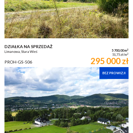
DZIAŁKA NA SPRZEDAŻ
2
5 700,00 m
Limanowa, Stara Wieś
2
51,75 zł/m
295 000 zł
PROH-GS-506
BEZ PROWIZJI