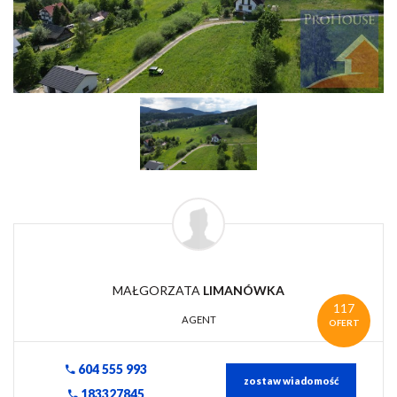
MAŁGORZATA
LIMANÓWKA
117
AGENT
OFERT
604 555 993
zostaw wiadomość
183327845