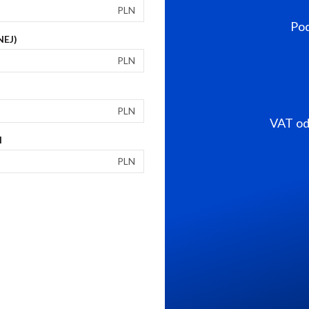
PLN
Pod
NEJ)
PLN
PLN
VAT od 
I
PLN