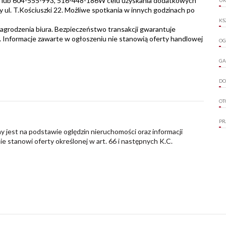
45 lub 604-555-993, 516-448-186W celu uzyskania dodatkowych
y ul. T.Kościuszki 22. Możliwe spotkania w innych godzinach po
KS
nagrodzenia biura. Bezpieczeństwo transakcji gwarantuje
. Informacje zawarte w ogłoszeniu nie stanowią oferty handlowej
OG
GA
DO
OT
PR
y jest na podstawie oględzin nieruchomości oraz informacji
nie stanowi oferty określonej w art. 66 i następnych K.C.