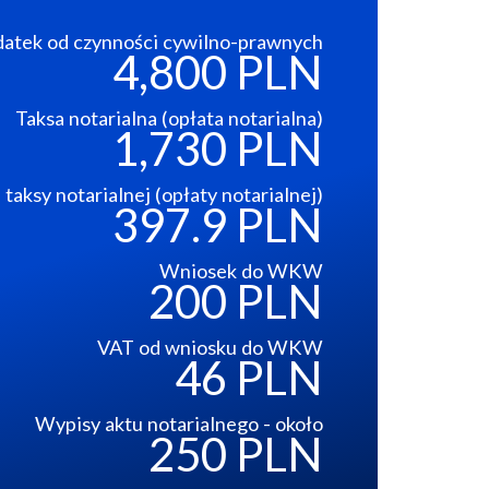
atek od czynności cywilno-prawnych
4,800 PLN
Taksa notarialna (opłata notarialna)
1,730 PLN
taksy notarialnej (opłaty notarialnej)
397.9 PLN
Wniosek do WKW
200 PLN
VAT od wniosku do WKW
46 PLN
Wypisy aktu notarialnego - około
250 PLN