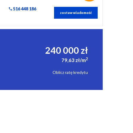
516 448 186
zostaw wiadomość
240 000 zł
2
79,63 zł/m
Oblicz ratę kredytu