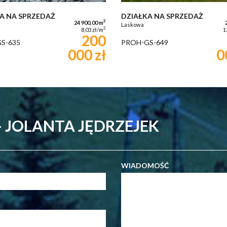
A NA SPRZEDAŻ
DZIAŁKA NA SPRZEDAŻ
2
24 900,00 m
Laskowa
2
8,03 zł/m
1
200
S-635
PROH-GS-649
000 zł
0
 JOLANTA JĘDRZEJEK
WIADOMOŚĆ