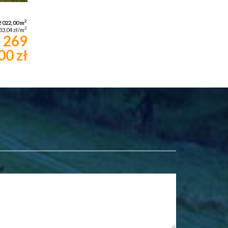
2
2 022,00 m
2
33,04 zł/m
269
00 zł