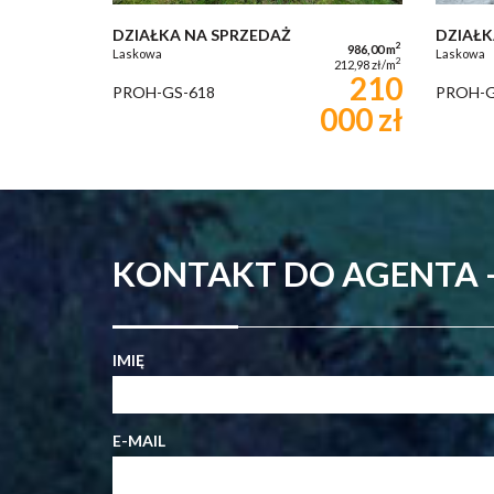
DZIAŁKA NA SPRZEDAŻ
DZIAŁK
2
986,00 m
Laskowa
Laskowa
2
212,98 zł/m
210
PROH-GS-618
PROH-G
000 zł
KONTAKT DO AGENTA -
IMIĘ
E-MAIL