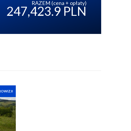
RAZEM (cena + opłaty)
247,423.9 PLN
ROWIZJI