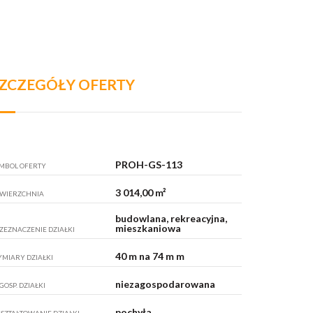
ZCZEGÓŁY OFERTY
PROH-GS-113
MBOL OFERTY
3 014,00 m²
WIERZCHNIA
budowlana, rekreacyjna,
mieszkaniowa
ZEZNACZENIE DZIAŁKI
40 m na 74 m m
MIARY DZIAŁKI
niezagospodarowana
GOSP. DZIAŁKI
pochyła
SZTAŁTOWANIE DZIAŁKI