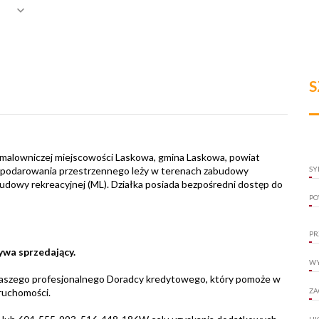
S
 malowniczej miejscowości Laskowa, gmina Laskowa, powiat
ospodarowania przestrzennego leży w terenach zabudowy
SY
udowy rekreacyjnej (ML). Działka posiada bezpośredni dostęp do
PO
PR
ywa sprzedający.
WY
naszego profesjonalnego Doradcy kredytowego, który pomoże w
ruchomości.
ZA
UK