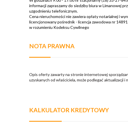
W godzinach 9:00 - 17:00 nr stacjonarny (18) 33-27-8
informacji zapraszamy do siedziby biura w Limanowej prz
uzgodnieniu telefonicznym.
Cena nieruchomości nie zawiera opłaty notarialnej i wy
licencjonowany pośrednik - licencja zawodowa nr 14891
w rozumieniu Kodeksu Cywilnego
NOTA PRAWNA
Opis oferty zawarty na stronie internetowej sporządzan
uzyskanych od właściciela, może podlegać aktualizacji i 
KALKULATOR KREDYTOWY