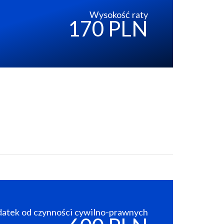
Wysokość raty
170 PLN
atek od czynności cywilno-prawnych