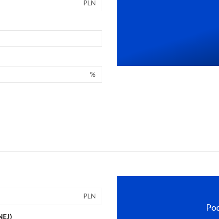
PLN
%
PLN
Pod
NEJ)