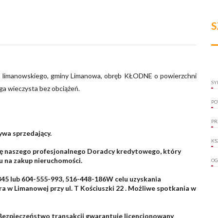
S
tu limanowskiego, gminy Limanowa, obręb KŁODNE o powierzchni
SY
ga wieczysta bez obciążeń.
PO
PR
ywa sprzedający.
KS
gę naszego profesjonalnego Doradcy kredytowego, który
 na zakup nieruchomości.
OG
-845 lub 604-555-993, 516-448-186W celu uzyskania
a w Limanowej przy ul. T Kościuszki 22 . Możliwe spotkania w
 Bezpieczeństwo transakcji gwarantuje licencjonowany