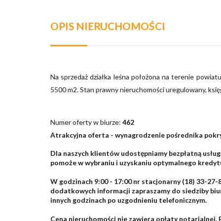
OPIS NIERUCHOMOŚCI
Na sprzedaż działka leśna położona na terenie powia
5500 m2. Stan prawny nieruchomości uregulowany, księ
Numer oferty w biurze:
462
Atrakcyjna oferta - wynagrodzenie pośrednika pokr
Dla naszych klientów udostępniamy bezpłatną usłu
pomoże w wybraniu i uzyskaniu optymalnego kredytu
W godzinach 9:00 - 17:00 nr stacjonarny (18) 33-27
dodatkowych informacji zapraszamy do siedziby biur
innych godzinach po uzgodnieniu telefonicznym.
Cena nieruchomości nie zawiera opłaty notarialnej.