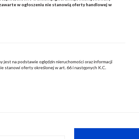
 zawarte w ogłoszeniu nie stanowią oferty handlowej w
y jest na podstawie oględzin nieruchomości oraz informacji
nie stanowi oferty określonej w art. 66 i następnych K.C.