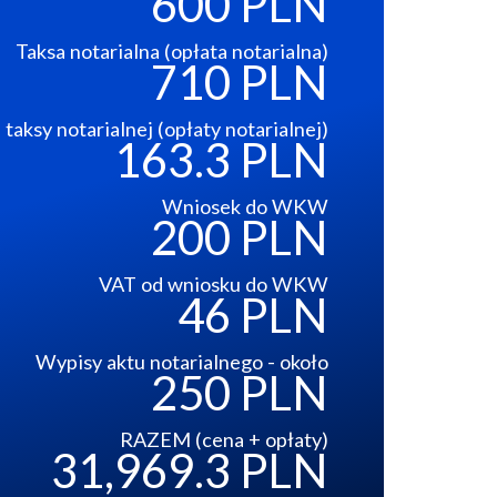
600 PLN
Taksa notarialna (opłata notarialna)
710 PLN
taksy notarialnej (opłaty notarialnej)
163.3 PLN
Wniosek do WKW
200 PLN
VAT od wniosku do WKW
46 PLN
Wypisy aktu notarialnego - około
250 PLN
RAZEM (cena + opłaty)
31,969.3 PLN