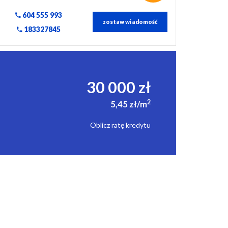
604 555 993
zostaw wiadomość
183327845
30 000 zł
2
5,45 zł/m
Oblicz ratę kredytu