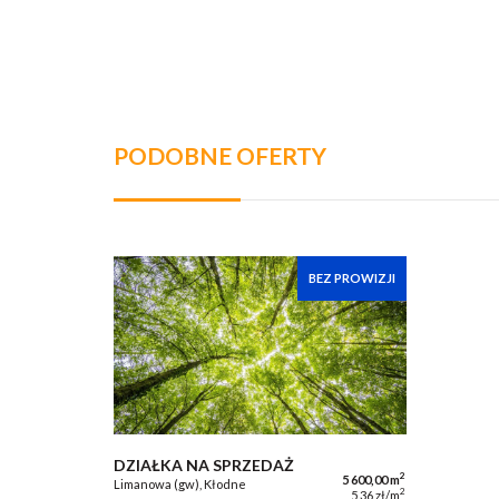
PODOBNE OFERTY
BEZ PROWIZJI
DZIAŁKA NA SPRZEDAŻ
2
5 600,00 m
Limanowa (gw), Kłodne
2
5,36 zł/m