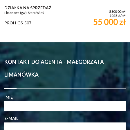
DZIAŁKA NA SPRZEDAŻ
2
5 300,00 m
Limanowa (gw), Stara Wieś
2
10,38 zł/m
55 000 zł
PROH-GS-507
KONTAKT DO AGENTA - MAŁGORZATA
LIMANÓWKA
IMIĘ
E-MAIL