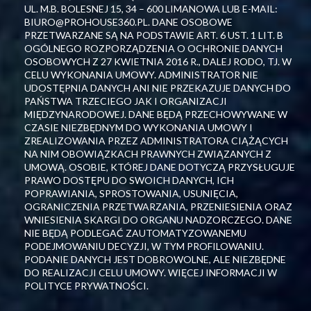
UL. M.B. BOLESNEJ 15, 34 – 600 LIMANOWA LUB E-MAIL:
BIURO@PROHOUSE360.PL. DANE OSOBOWE
PRZETWARZANE SĄ NA PODSTAWIE ART. 6 UST. 1 LIT. B
OGÓLNEGO ROZPORZĄDZENIA O OCHRONIE DANYCH
OSOBOWYCH Z 27 KWIETNIA 2016 R., DALEJ RODO, TJ. W
CELU WYKONANIA UMOWY. ADMINISTRATOR NIE
UDOSTĘPNIA DANYCH ANI NIE PRZEKAZUJE DANYCH DO
PAŃSTWA TRZECIEGO JAK I ORGANIZACJI
MIĘDZYNARODOWEJ. DANE BĘDĄ PRZECHOWYWANE W
CZASIE NIEZBĘDNYM DO WYKONANIA UMOWY I
ZREALIZOWANIA PRZEZ ADMINISTRATORA CIĄŻĄCYCH
NA NIM OBOWIĄZKACH PRAWNYCH ZWIĄZANYCH Z
UMOWĄ. OSOBIE, KTÓREJ DANE DOTYCZĄ PRZYSŁUGUJE
PRAWO DOSTĘPU DO SWOICH DANYCH, ICH
POPRAWIANIA, SPROSTOWANIA, USUNIĘCIA,
OGRANICZENIA PRZETWARZANIA, PRZENIESIENIA ORAZ
WNIESIENIA SKARGI DO ORGANU NADZORCZEGO. DANE
NIE BĘDĄ PODLEGAĆ ZAUTOMATYZOWANEMU
PODEJMOWANIU DECYZJI, W TYM PROFILOWANIU.
PODANIE DANYCH JEST DOBROWOLNE, ALE NIEZBĘDNE
DO REALIZACJI CELU UMOWY. WIĘCEJ INFORMACJI W
POLITYCE PRYWATNOŚCI.