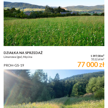
DZIAŁKA NA SPRZEDAŻ
2
1 397,00 m
Limanowa (gw), Męcina
2
55,12 zł/m
77 000 zł
PROH-GS-19