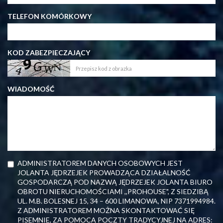
TELEFON KOMÓRKOWY
KOD ZABEZPIECZAJĄCY
WIADOMOŚĆ
ADMINISTRATOREM DANYCH OSOBOWYCH JEST
JOLANTA JĘDRZEJEK PROWADZĄCA DZIAŁALNOŚĆ
GOSPODARCZĄ POD NAZWĄ JĘDRZEJEK JOLANTA BIURO
OBROTU NIERUCHOMOŚCIAMI ,,PROHOUSE", Z SIEDZIBĄ
UL. M.B. BOLESNEJ 15, 34 – 600 LIMANOWA, NIP 7371994984.
Z ADMINISTRATOREM MOŻNA SKONTAKTOWAĆ SIĘ
PISEMNIE, ZA POMOCĄ POCZTY TRADYCYJNEJ NA ADRES: