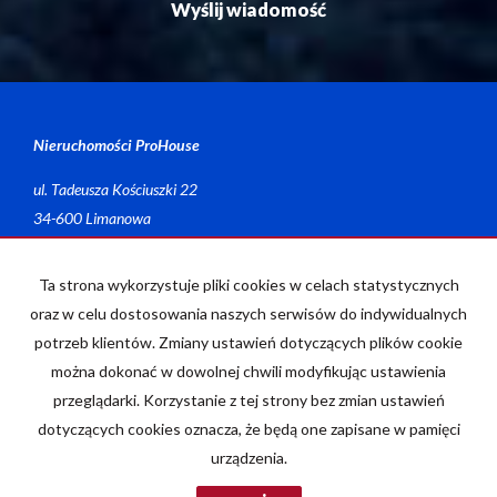
Nieruchomości ProHouse
ul. Tadeusza Kościuszki 22
34-600 Limanowa
Mieszkania
na wynajem
Domy
na wynajem
Ta strona wykorzystuje pliki cookies w celach statystycznych
Działki
na wynajem
oraz w celu dostosowania naszych serwisów do indywidualnych
Lokale
na wynajem
potrzeb klientów. Zmiany ustawień dotyczących plików cookie
Obiekty
na wynajem
można dokonać w dowolnej chwili modyfikując ustawienia
Mieszkania
na sprzedaż
przeglądarki. Korzystanie z tej strony bez zmian ustawień
Domy
na sprzedaż
Działki
na sprzedaż
dotyczących cookies oznacza, że będą one zapisane w pamięci
Lokale
na sprzedaż
urządzenia.
Obiekty
na sprzedaż