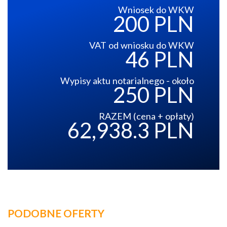
Wniosek do WKW
200 PLN
VAT od wniosku do WKW
46 PLN
Wypisy aktu notarialnego - około
250 PLN
RAZEM (cena + opłaty)
62,938.3 PLN
PODOBNE OFERTY