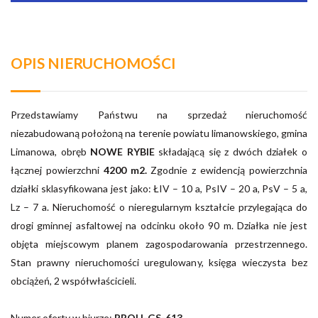
OPIS NIERUCHOMOŚCI
Przedstawiamy Państwu na sprzedaż nieruchomość
niezabudowaną położoną na terenie powiatu limanowskiego, gmina
Limanowa, obręb
NOWE RYBIE
składającą się z dwóch działek
o
łącznej powierzchni
4200 m2.
Zgodnie z ewidencją powierzchnia
działki sklasyfikowana jest jako: ŁIV – 10 a, PsIV – 20 a, PsV – 5 a,
Lz – 7 a. Nieruchomość o nieregularnym kształcie przylegająca do
drogi gminnej asfaltowej na odcinku około 90 m. Działka nie jest
objęta miejscowym planem zagospodarowania przestrzennego.
Stan prawny nieruchomości uregulowany, księga wieczysta bez
obciążeń, 2 współwłaścicieli.
Numer oferty w biurze:
PROH-GS-613