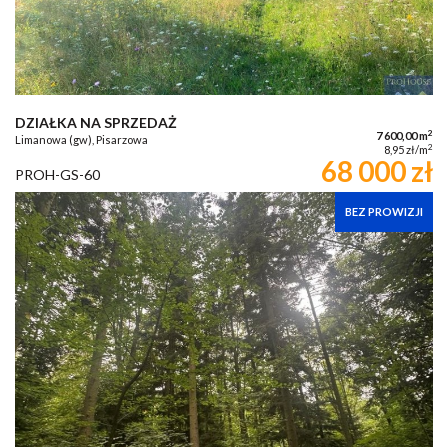
DZIAŁKA NA SPRZEDAŻ
2
7 600,00 m
Limanowa (gw), Pisarzowa
2
8,95 zł/m
68 000 zł
PROH-GS-60
BEZ PROWIZJI