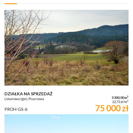
DZIAŁKA NA SPRZEDAŻ
2
3 300,00 m
Limanowa (gw), Pisarzowa
2
22,73 zł/m
75 000 zł
PROH-GS-6