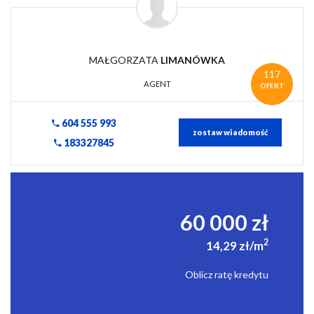
MAŁGORZATA
LIMANÓWKA
117
AGENT
OFERT
604 555 993
zostaw wiadomość
183327845
60 000 zł
2
14,29 zł/m
Oblicz ratę kredytu