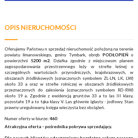
OPIS NIERUCHOMOŚCI
Oferujemy Państwu n sprzedaż nieruchomość położoną na terenie
powiatu limanowskiego, gminy Tymbark, obręb
PODŁOPIEŃ
o
powierzchni
5200
m2
. Działka zgodnie z miejscowym planem
zagospodarowania przestrzennego leży w strefie leśnej o
szczególnych wartościach przyrodniczych, krajobrazowych, w
obszarach źródliskowych (oznaczonych symbolem ZL-LN, LK, LW)
około 33 a oraz w strefie rolniczej w obszarach źródliskowych
przeznaczonych do zalesienia (oznaczonych symbolem RD-RW)
około 19 a. Zgodnie z ewidencją gruntów 33 a to las III klasy,
pozostałe 19 a to łąka klasy V. Las głównie iglasty - jodłowy. Stan
prawny uregulowany, księga wieczysta bez obciążeń.
Numer oferty w biurze:
460
Atrakcyjna oferta - pośrednika pokrywa sprzedający.
Dla naszych klientów udostępniamy bezpłatną usługę naszego