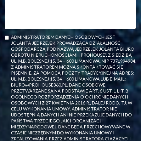
ADMINISTRATOREM DANYCH OSOBOWYCH JEST
JOLANTA JĘDRZEJEK PROWADZĄCA DZIAŁALNOŚĆ
GOSPODARCZĄ POD NAZWĄ JĘDRZEJEK JOLANTA BIURO
OBROTU NIERUCHOMOŚCIAMI ,,PROHOUSE", Z SIEDZIBĄ
UL. M.B. BOLESNEJ 15, 34 – 600 LIMANOWA, NIP 7371994984.
Z ADMINISTRATOREM MOŻNA SKONTAKTOWAĆ SIĘ
PISEMNIE, ZA POMOCĄ POCZTY TRADYCYJNEJ NA ADRES:
UL. M.B. BOLESNEJ 15, 34 – 600 LIMANOWA LUB E-MAIL:
BIURO@PROHOUSE360.PL. DANE OSOBOWE
PRZETWARZANE SĄ NA PODSTAWIE ART. 6 UST. 1 LIT. B
OGÓLNEGO ROZPORZĄDZENIA O OCHRONIE DANYCH
OSOBOWYCH Z 27 KWIETNIA 2016 R., DALEJ RODO, TJ. W
CELU WYKONANIA UMOWY. ADMINISTRATOR NIE
UDOSTĘPNIA DANYCH ANI NIE PRZEKAZUJE DANYCH DO
PAŃSTWA TRZECIEGO JAK I ORGANIZACJI
MIĘDZYNARODOWEJ. DANE BĘDĄ PRZECHOWYWANE W
CZASIE NIEZBĘDNYM DO WYKONANIA UMOWY I
ZREALIZOWANIA PRZEZ ADMINISTRATORA CIĄŻĄCYCH