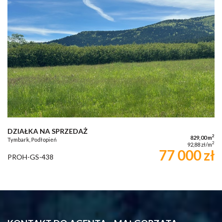
DZIAŁKA NA SPRZEDAŻ
2
829,00 m
Tymbark, Podłopień
2
92,88 zł/m
77 000 zł
PROH-GS-438