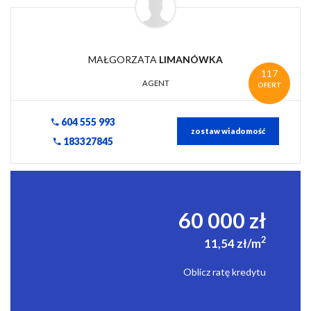
MAŁGORZATA
LIMANÓWKA
117
AGENT
OFERT
604 555 993
zostaw wiadomość
183327845
60 000 zł
2
11,54 zł/m
Oblicz ratę kredytu