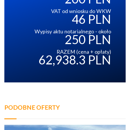
VAT od wniosku do WKW
46 PLN
Wypisy aktu notarialnego - około
250 PLN
RAZEM (cena + opłaty)
62,938.3 PLN
PODOBNE OFERTY