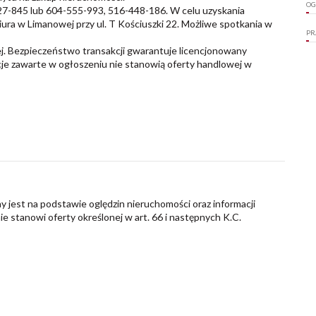
OG
-27-845 lub 604-555-993, 516-448-186. W celu uzyskania
ura w Limanowej przy ul. T Kościuszki 22. Możliwe spotkania w
PR
ej. Bezpieczeństwo transakcji gwarantuje licencjonowany
cje zawarte w ogłoszeniu nie stanowią oferty handlowej w
y jest na podstawie oględzin nieruchomości oraz informacji
nie stanowi oferty określonej w art. 66 i następnych K.C.