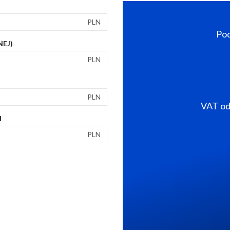
PLN
Pod
NEJ)
PLN
PLN
VAT od 
I
PLN