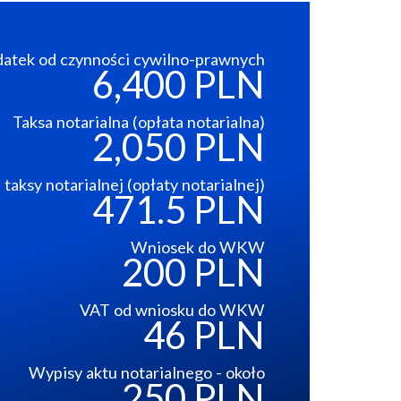
atek od czynności cywilno-prawnych
6,400 PLN
Taksa notarialna (opłata notarialna)
2,050 PLN
taksy notarialnej (opłaty notarialnej)
471.5 PLN
Wniosek do WKW
200 PLN
VAT od wniosku do WKW
46 PLN
Wypisy aktu notarialnego - około
250 PLN