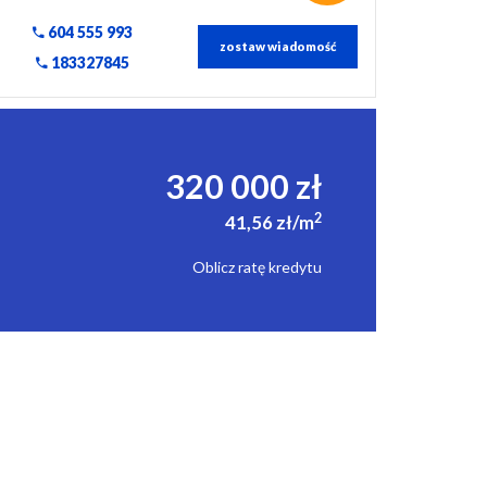
604 555 993
zostaw wiadomość
183327845
320 000 zł
2
41,56 zł/m
Oblicz ratę kredytu