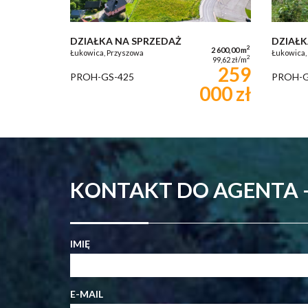
DZIAŁKA NA SPRZEDAŻ
DZIAŁK
2
2 600,00 m
Łukowica, Przyszowa
Łukowica,
2
99,62 zł/m
259
PROH-GS-425
PROH-G
000 zł
KONTAKT DO AGENTA
IMIĘ
E-MAIL