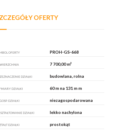
ZCZEGÓŁY OFERTY
PROH-GS-668
MBOL OFERTY
7 700,00 m²
WIERZCHNIA
budowlana, rolna
ZEZNACZENIE DZIAŁKI
60 m na 131 m m
MIARY DZIAŁKI
niezagospodarowana
GOSP. DZIAŁKI
lekko nachylona
SZTAŁTOWANIE DZIAŁKI
prostokąt
ZTAŁT DZIAŁKI