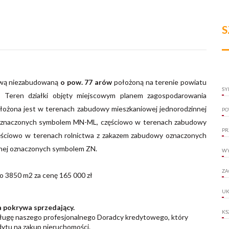
S
ową niezabudowaną
o pow. 77 arów
położoną na terenie powiatu
SY
. Teren działki objęty miejscowym planem zagospodarowania
ołożona jest w terenach zabudowy mieszkaniowej jednorodzinnej
PO
ej oznaczonych symbolem MN-ML, częściowo w terenach zabudowy
PR
ęściowo w terenach rolnictwa z zakazem zabudowy oznaczonych
alnej oznaczonych symbolem ZN.
WY
ZA
oło 3850 m2 za cenę 165 000 zł
UK
 pokrywa sprzedający.
KS
sługę naszego profesjonalnego Doradcy kredytowego, który
ytu na zakup nieruchomości.