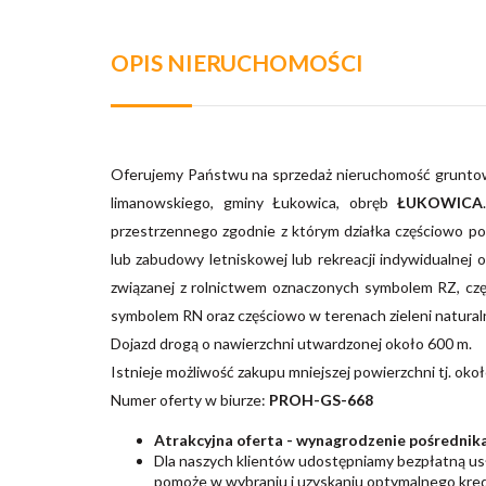
OPIS NIERUCHOMOŚCI
Oferujemy Państwu na sprzedaż nieruchomość grunt
limanowskiego, gminy Łukowica, obręb
ŁUKOWICA
przestrzennego zgodnie z którym działka częściowo p
lub zabudowy letniskowej lub rekreacji indywidualn
związanej z rolnictwem oznaczonych symbolem RZ, cz
symbolem RN oraz częściowo w terenach zieleni natur
Dojazd drogą o nawierzchni utwardzonej około 600 m.
Istnieje możliwość zakupu mniejszej powierzchni tj. ok
Numer oferty w biurze:
PROH-GS-668
Atrakcyjna oferta - wynagrodzenie pośrednika
Dla naszych klientów udostępniamy bezpłatną u
pomoże w wybraniu i uzyskaniu optymalnego kred