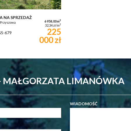
A NA SPRZEDAŻ
2
6 958,00 m
 Przyszowa
2
32,34 zł/m
225
S-679
000 zł
 - MAŁGORZATA LIMANÓWKA
WIADOMOŚĆ