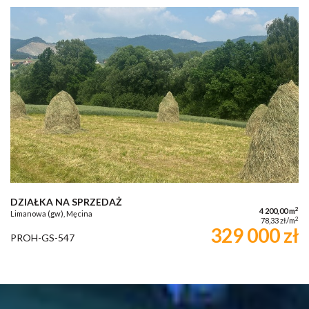
DZIAŁKA NA SPRZEDAŻ
2
4 200,00 m
Limanowa (gw), Męcina
2
78,33 zł/m
329 000 zł
PROH-GS-547