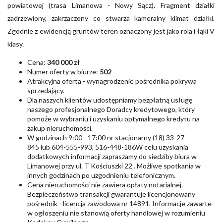
powiatowej (trasa Limanowa - Nowy Sącz). Fragment działki
zadrzewiony, zakrzaczony co stwarza kameralny klimat działki.
Zgodnie z ewidencją gruntów teren oznaczony jest jako rola i łąki V
klasy.
Cena:
340 000 zł
Numer oferty w biurze:
502
Atrakcyjna oferta - wynagrodzenie pośrednika pokrywa
sprzedający.
Dla naszych klientów udostępniamy bezpłatną usługę
naszego profesjonalnego Doradcy kredytowego, który
pomoże w wybraniu i uzyskaniu optymalnego kredytu na
zakup nieruchomości.
W godzinach 9:00 - 17:00 nr stacjonarny
(18) 33-27-
845
lub
604-555-993
,
516-448-186W
celu uzyskania
dodatkowych informacji zapraszamy do siedziby biura w
Limanowej przy ul. T Kościuszki 22 . Możliwe spotkania w
innych godzinach po uzgodnieniu telefonicznym.
Cena nieruchomości nie zawiera opłaty notarialnej.
Bezpieczeństwo transakcji gwarantuje licencjonowany
pośrednik - licencja zawodowa nr 14891. Informacje zawarte
w ogłoszeniu nie stanowią oferty handlowej w rozumieniu