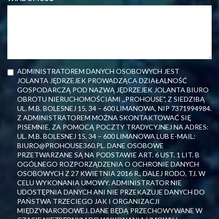
ADMINISTRATOREM DANYCH OSOBOWYCH JEST
JOLANTA JĘDRZEJEK PROWADZĄCA DZIAŁALNOŚĆ
GOSPODARCZĄ POD NAZWĄ JĘDRZEJEK JOLANTA BIURO
OBROTU NIERUCHOMOŚCIAMI ,,PROHOUSE", Z SIEDZIBĄ
UL. M.B. BOLESNEJ 15, 34 – 600 LIMANOWA, NIP 7371994984.
Z ADMINISTRATOREM MOŻNA SKONTAKTOWAĆ SIĘ
PISEMNIE, ZA POMOCĄ POCZTY TRADYCYJNEJ NA ADRES:
UL. M.B. BOLESNEJ 15, 34 – 600 LIMANOWA LUB E-MAIL:
BIURO@PROHOUSE360.PL. DANE OSOBOWE
PRZETWARZANE SĄ NA PODSTAWIE ART. 6 UST. 1 LIT. B
OGÓLNEGO ROZPORZĄDZENIA O OCHRONIE DANYCH
OSOBOWYCH Z 27 KWIETNIA 2016 R., DALEJ RODO, TJ. W
CELU WYKONANIA UMOWY. ADMINISTRATOR NIE
UDOSTĘPNIA DANYCH ANI NIE PRZEKAZUJE DANYCH DO
PAŃSTWA TRZECIEGO JAK I ORGANIZACJI
MIĘDZYNARODOWEJ. DANE BĘDĄ PRZECHOWYWANE W