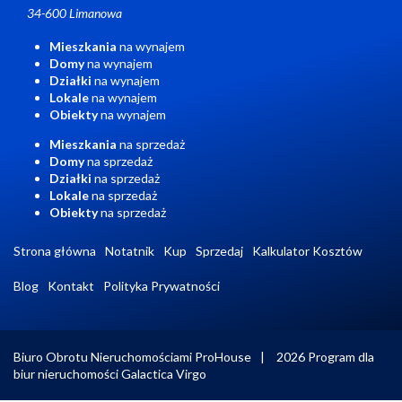
34-600 Limanowa
Mieszkania
na wynajem
Domy
na wynajem
Działki
na wynajem
Lokale
na wynajem
Obiekty
na wynajem
Mieszkania
na sprzedaż
Domy
na sprzedaż
Działki
na sprzedaż
Lokale
na sprzedaż
Obiekty
na sprzedaż
Strona główna
Notatnik
Kup
Sprzedaj
Kalkulator Kosztów
Blog
Kontakt
Polityka Prywatności
Biuro Obrotu Nieruchomościami ProHouse
2026
Program dla
biur nieruchomości
Galactica Virgo