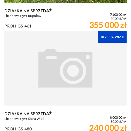
DZIAŁKA NA SPRZEDAŻ
2
7 100,00 m
Limanowa (gw), Rupniów
2
50,00 zł/m
355 000 zł
PROH-GS-461
BEZ PROWIZJI
DZIAŁKA NA SPRZEDAŻ
2
8 000,00 m
Limanowa (gw), Stara Wieś
2
30,00 zł/m
240 000 zł
PROH-GS-480