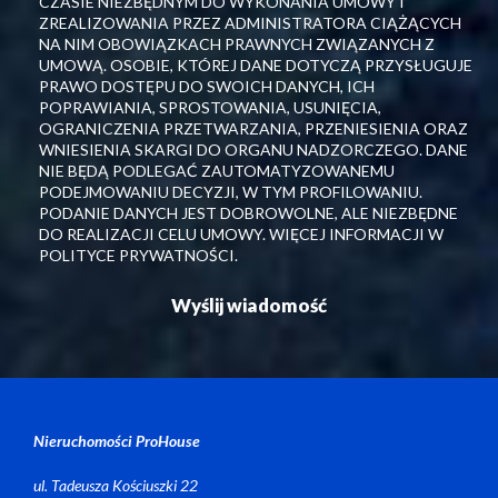
CZASIE NIEZBĘDNYM DO WYKONANIA UMOWY I
ZREALIZOWANIA PRZEZ ADMINISTRATORA CIĄŻĄCYCH
NA NIM OBOWIĄZKACH PRAWNYCH ZWIĄZANYCH Z
UMOWĄ. OSOBIE, KTÓREJ DANE DOTYCZĄ PRZYSŁUGUJE
PRAWO DOSTĘPU DO SWOICH DANYCH, ICH
POPRAWIANIA, SPROSTOWANIA, USUNIĘCIA,
OGRANICZENIA PRZETWARZANIA, PRZENIESIENIA ORAZ
WNIESIENIA SKARGI DO ORGANU NADZORCZEGO. DANE
NIE BĘDĄ PODLEGAĆ ZAUTOMATYZOWANEMU
PODEJMOWANIU DECYZJI, W TYM PROFILOWANIU.
PODANIE DANYCH JEST DOBROWOLNE, ALE NIEZBĘDNE
DO REALIZACJI CELU UMOWY. WIĘCEJ INFORMACJI W
POLITYCE PRYWATNOŚCI.
Nieruchomości ProHouse
ul. Tadeusza Kościuszki 22