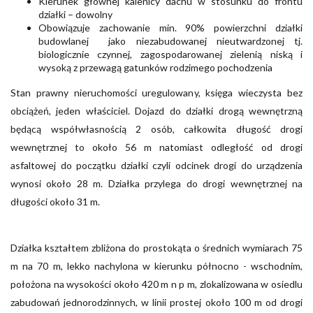
Kierunek głównej kalenicy dachu w stosunku do frontu
działki – dowolny
Obowiązuje zachowanie min. 90% powierzchni działki
budowlanej jako niezabudowanej nieutwardzonej tj.
biologicznie czynnej, zagospodarowanej zielenią niską i
wysoką z przewagą gatunków rodzimego pochodzenia
Stan prawny nieruchomości uregulowany, księga wieczysta bez
obciążeń, jeden właściciel. Dojazd do działki drogą wewnętrzną
będącą współwłasnością 2 osób, całkowita długość drogi
wewnętrznej to około 56 m natomiast odległość od drogi
asfaltowej do początku działki czyli odcinek drogi do urządzenia
wynosi około 28 m. Działka przylega do drogi wewnętrznej na
długości około 31 m.
Działka kształtem zbliżona do prostokąta o średnich wymiarach 75
m na 70 m, lekko nachylona w kierunku północno - wschodnim,
położona na wysokości około 420 m n p m, zlokalizowana w osiedlu
zabudowań jednorodzinnych, w linii prostej około 100 m od drogi