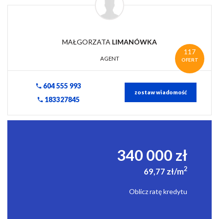
MAŁGORZATA
LIMANÓWKA
117
AGENT
OFERT
604 555 993
zostaw wiadomość
183327845
340 000 zł
2
69,77 zł/m
Oblicz ratę kredytu