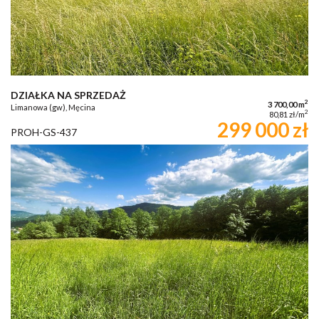
DZIAŁKA NA SPRZEDAŻ
2
3 700,00 m
Limanowa (gw), Męcina
2
80,81 zł/m
299 000 zł
PROH-GS-437