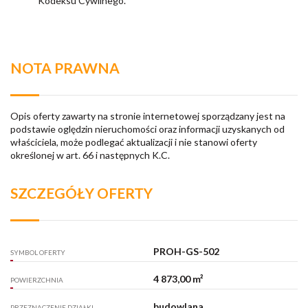
Kodeksu Cywilnego.
NOTA PRAWNA
Opis oferty zawarty na stronie internetowej sporządzany jest na
podstawie oględzin nieruchomości oraz informacji uzyskanych od
właściciela, może podlegać aktualizacji i nie stanowi oferty
określonej w art. 66 i następnych K.C.
SZCZEGÓŁY OFERTY
PROH-GS-502
SYMBOL OFERTY
4 873,00 m²
POWIERZCHNIA
budowlana
PRZEZNACZENIE DZIAŁKI