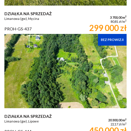
DZIAŁKA NA SPRZEDAŻ
2
3 700,00 m
Limanowa (gw), Męcina
2
80,81 zł/m
299 000 zł
PROH-GS-437
BEZ PROWIZJI
DZIAŁKA NA SPRZEDAŻ
2
20 300,00 m
Limanowa (gw), Lipowe
2
22,17 zł/m
450 000 zł