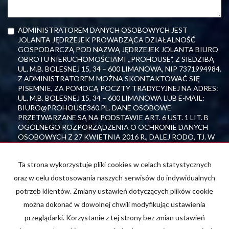
ADMINISTRATOREM DANYCH OSOBOWYCH JEST
JOLANTA JĘDRZEJEK PROWADZĄCA DZIAŁALNOŚĆ
GOSPODARCZĄ POD NAZWĄ JĘDRZEJEK JOLANTA BIURO
OBROTU NIERUCHOMOŚCIAMI ,,PROHOUSE", Z SIEDZIBĄ
UL. M.B. BOLESNEJ 15, 34 – 600 LIMANOWA, NIP 7371994984.
Z ADMINISTRATOREM MOŻNA SKONTAKTOWAĆ SIĘ
PISEMNIE, ZA POMOCĄ POCZTY TRADYCYJNEJ NA ADRES:
UL. M.B. BOLESNEJ 15, 34 – 600 LIMANOWA LUB E-MAIL:
BIURO@PROHOUSE360.PL. DANE OSOBOWE
PRZETWARZANE SĄ NA PODSTAWIE ART. 6 UST. 1 LIT. B
OGÓLNEGO ROZPORZĄDZENIA O OCHRONIE DANYCH
OSOBOWYCH Z 27 KWIETNIA 2016 R., DALEJ RODO, TJ. W
CELU WYKONANIA UMOWY. ADMINISTRATOR NIE
UDOSTĘPNIA DANYCH ANI NIE PRZEKAZUJE DANYCH DO
Ta strona wykorzystuje pliki cookies w celach statystycznych
PAŃSTWA TRZECIEGO JAK I ORGANIZACJI
MIĘDZYNARODOWEJ. DANE BĘDĄ PRZECHOWYWANE W
oraz w celu dostosowania naszych serwisów do indywidualnych
CZASIE NIEZBĘDNYM DO WYKONANIA UMOWY I
potrzeb klientów. Zmiany ustawień dotyczących plików cookie
ZREALIZOWANIA PRZEZ ADMINISTRATORA CIĄŻĄCYCH
można dokonać w dowolnej chwili modyfikując ustawienia
NA NIM OBOWIĄZKACH PRAWNYCH ZWIĄZANYCH Z
UMOWĄ. OSOBIE, KTÓREJ DANE DOTYCZĄ PRZYSŁUGUJE
przeglądarki. Korzystanie z tej strony bez zmian ustawień
PRAWO DOSTĘPU DO SWOICH DANYCH, ICH