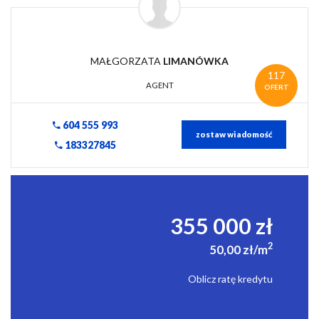
MAŁGORZATA
LIMANÓWKA
117
AGENT
OFERT
604 555 993
zostaw wiadomość
183327845
355 000 zł
2
50,00 zł/m
Oblicz ratę kredytu