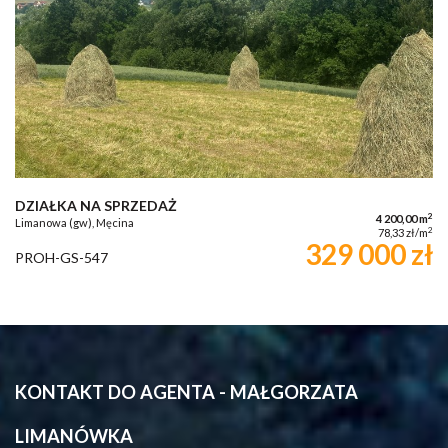
DZIAŁKA NA SPRZEDAŻ
2
4 200,00 m
Limanowa (gw), Męcina
2
78,33 zł/m
329 000 zł
PROH-GS-547
KONTAKT DO AGENTA - MAŁGORZATA
LIMANÓWKA