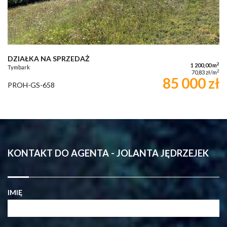
DZIAŁKA NA SPRZEDAŻ
2
1 200,00 m
Tymbark
2
70,83 zł/m
85 000 zł
PROH-GS-658
KONTAKT DO AGENTA - JOLANTA JĘDRZEJEK
IMIĘ