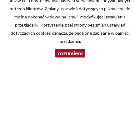
oraz w celu dostosowania naszych serwisów do indywidualnych
POLITYCE PRYWATNOŚCI.
potrzeb klientów. Zmiany ustawień dotyczących plików cookie
można dokonać w dowolnej chwili modyfikując ustawienia
przeglądarki. Korzystanie z tej strony bez zmian ustawień
dotyczących cookies oznacza, że będą one zapisane w pamięci
urządzenia.
rozumiem
Nieruchomości ProHouse
ul. Tadeusza Kościuszki 22
34-600 Limanowa
Mieszkania
na wynajem
Domy
na wynajem
Działki
na wynajem
Lokale
na wynajem
Obiekty
na wynajem
Mieszkania
na sprzedaż
Domy
na sprzedaż
Działki
na sprzedaż
Lokale
na sprzedaż