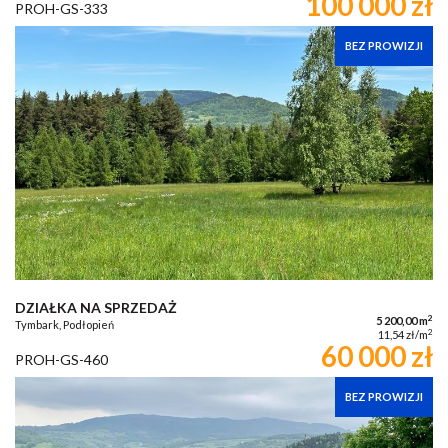
100 000 zł
PROH-GS-333
BEZ PROWIZJI
DZIAŁKA NA SPRZEDAŻ
2
5 200,00 m
Tymbark, Podłopień
2
11,54 zł/m
60 000 zł
PROH-GS-460
BEZ PROWIZJI