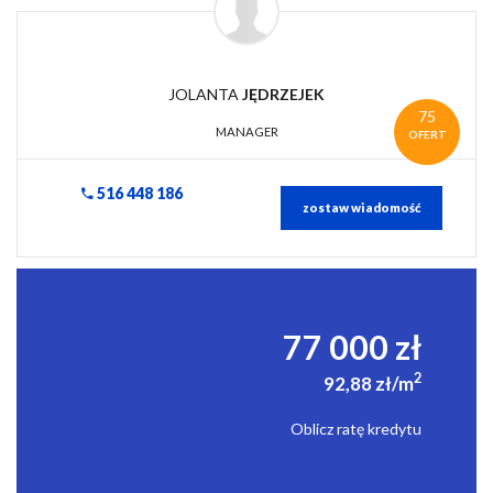
JOLANTA
JĘDRZEJEK
75
MANAGER
OFERT
516 448 186
zostaw wiadomość
77 000 zł
2
92,88 zł/m
Oblicz ratę kredytu