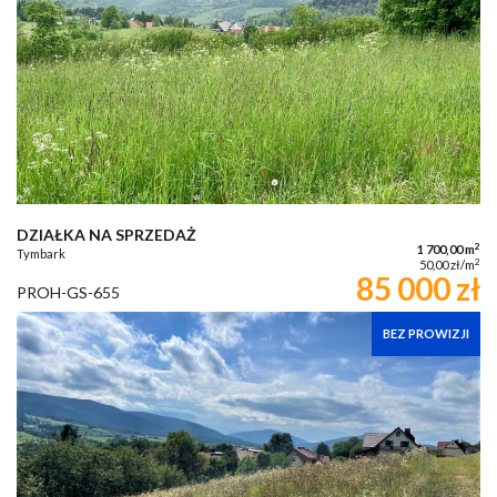
DZIAŁKA NA SPRZEDAŻ
2
1 700,00 m
Tymbark
2
50,00 zł/m
85 000 zł
PROH-GS-655
BEZ PROWIZJI