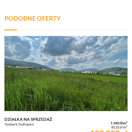
PODOBNE OFERTY
DZIAŁKA NA SPRZEDAŻ
2
1 200,00 m
Tymbark, Podłopień
2
83,33 zł/m