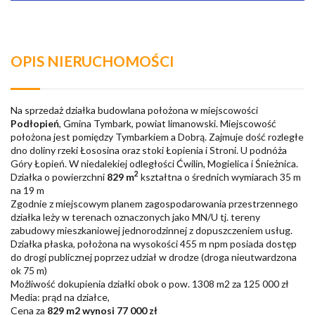
OPIS NIERUCHOMOŚCI
Na sprzedaż działka budowlana położona w miejscowości
Podłopień
, Gmina Tymbark, powiat limanowski. Miejscowość
położona jest pomiędzy Tymbarkiem a Dobrą. Zajmuje dość rozległe
dno doliny rzeki Łososina oraz stoki Łopienia i Stroni. U podnóża
Góry Łopień. W niedalekiej odległości Ćwilin, Mogielica i Śnieżnica.
2
Działka o powierzchni
829 m
kształtna o średnich wymiarach 35 m
na 19 m
Zgodnie z
miejscowym planem zagospodarowania przestrzennego
działka leży w terenach oznaczonych jako MN/U tj. tereny
zabudowy mieszkaniowej jednorodzinnej z dopuszczeniem usług.
Działka płaska, położona na wysokości 455 m npm posiada dostęp
do drogi publicznej poprzez udział w drodze (droga nieutwardzona
ok 75 m)
Możliwość dokupienia działki obok o pow. 1308 m2 za 125 000 zł
Media: prąd na działce,
Cena za
829 m2 wynosi 77 000 zł