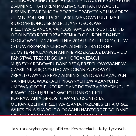
UL. M.B. BOLESNEJ 15, 34 – 600 LIMANOWA, NIP 7371994984.
Z ADMINISTRATOREM MOŻNA SKONTAKTOWAĆ SIĘ
PISEMNIE, ZA POMOCĄ POCZTY TRADYCYJNEJ NA ADRES:
UL. M.B. BOLESNEJ 15, 34 – 600 LIMANOWA LUB E-MAIL:
BIURO@PROHOUSE360.PL. DANE OSOBOWE
PRZETWARZANE SĄ NA PODSTAWIE ART. 6 UST. 1 LIT. B
OGÓLNEGO ROZPORZĄDZENIA O OCHRONIE DANYCH
OSOBOWYCH Z 27 KWIETNIA 2016 R., DALEJ RODO, TJ. W
CELU WYKONANIA UMOWY. ADMINISTRATOR NIE
UDOSTĘPNIA DANYCH ANI NIE PRZEKAZUJE DANYCH DO
PAŃSTWA TRZECIEGO JAK I ORGANIZACJI
MIĘDZYNARODOWEJ. DANE BĘDĄ PRZECHOWYWANE W
CZASIE NIEZBĘDNYM DO WYKONANIA UMOWY I
ZREALIZOWANIA PRZEZ ADMINISTRATORA CIĄŻĄCYCH
NA NIM OBOWIĄZKACH PRAWNYCH ZWIĄZANYCH Z
UMOWĄ. OSOBIE, KTÓREJ DANE DOTYCZĄ PRZYSŁUGUJE
PRAWO DOSTĘPU DO SWOICH DANYCH, ICH
POPRAWIANIA, SPROSTOWANIA, USUNIĘCIA,
OGRANICZENIA PRZETWARZANIA, PRZENIESIENIA ORAZ
WNIESIENIA SKARGI DO ORGANU NADZORCZEGO. DANE
NIE BĘDĄ PODLEGAĆ ZAUTOMATYZOWANEMU
PODEJMOWANIU DECYZJI, W TYM PROFILOWANIU.
PODANIE DANYCH JEST DOBROWOLNE, ALE NIEZBĘDNE
Ta strona wykorzystuje pliki cookies w celach statystycznych
DO REALIZACJI CELU UMOWY. WIĘCEJ INFORMACJI W