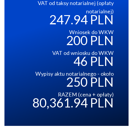
VAT od taksy notarialnej (opłaty
notarialnej)
247.94 PLN
Wniosek do WKW
200 PLN
VAT od wniosku do WKW
46 PLN
Wypisy aktu notarialnego - około
250 PLN
RAZEM (cena + opłaty)
80,361.94 PLN